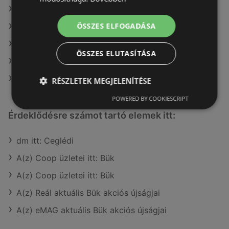
A(z) ALDI ajánlatai
ÖSSZES ELFOGADÁSA
A(z) Privát ajánlatai
A(z) Family Frost ajánlatai
ÖSSZES ELUTASÍTÁSA
A(z) Coop ajánlatai
A(z) Privát max ajánlatai
RÉSZLETEK MEGJELENÍTÉSE
POWERED BY COOKIESCRIPT
Érdeklődésre számot tartó elemek itt:
dm itt: Ceglédi
A(z) Coop üzletei itt: Bük
A(z) Coop üzletei itt: Bük
A(z) Reál aktuális Bük akciós újságjai
A(z) eMAG aktuális Bük akciós újságjai