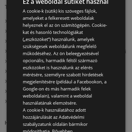
Ez a weboldal sütiket használ
További linkek
A cookie-k (sütik) kis szöveges fájlok,
amelyeket a felkeresett weboldalak
A(z) Penny-Market Kft. ajánlatai
helyeznek el az ön számítógépén. Cookie-
A(z) Interspar ajánlatai
kat és hasonló technológiákat
(„eszközöket”) használunk, amelyek
A(z) Aldi ajánlatai
szükségesek weboldalunk megfelelő
A(z) Fressnapf-Hungária Kft. aktuális akciós újságjai
működéséhez. Az ön beleegyezésével
opcionális, harmadik féltől származó
A(z) Müller HU aktuális akciós újságjai
eszközöket is használunk az elérés
A(z) AlphaZoo aktuális akciós újságjai
mérésére, személyre szabott hirdetések
megjelenítésére (például a Facebookon, a
A(z) ALDI aktuális akciós újságjai
Google-on és más harmadik felek
A(z) Auchan aktuális akciós újságjai
weboldalain), valamint a weboldal
A(z) Penny-Market Kft. üzletei itt: Sopron-Fertődi
használatának elemzésére.
A cookie-k használatához adott
hozzájárulását az Adatvédelmi
Hasonló kiskereskedők
szabályzatunk oldalán bármikor
módosíthatja.
Bővebben