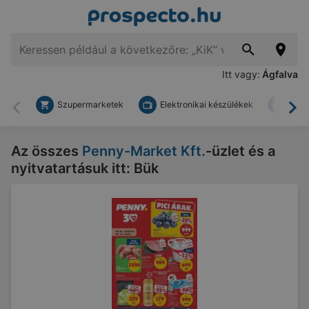
Itt vagy:
Ágfalva
Szupermarketek
Elektronikai készülékek
Bark
Vissza
To
Az összes
Penny-Market Kft.
-üzlet és a
nyitvatartásuk itt: Bük