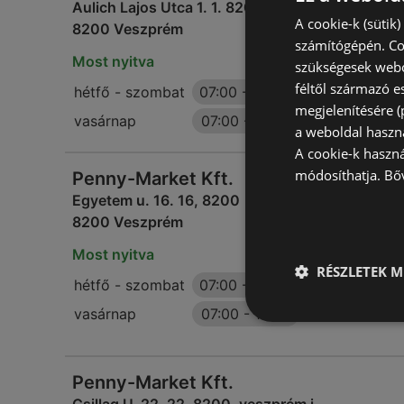
Aulich Lajos Utca 1. 1. 8200, veszprém
A cookie-k (sütik
8200 Veszprém
számítógépén. Co
Most nyitva
szükségesek webo
féltől származó e
hétfő - szombat
07:00
-
20:00
megjelenítésére 
vasárnap
07:00
-
18:00
a weboldal haszn
A cookie-k haszn
módosíthatja.
Bő
Penny-Market Kft.
Egyetem u. 16. 16, 8200
8200 Veszprém
Most nyitva
RÉSZLETEK M
hétfő - szombat
07:00
-
20:00
vasárnap
07:00
-
18:00
Penny-Market Kft.