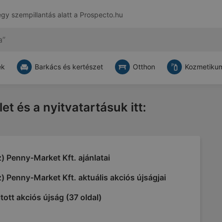
egy szempillantás alatt a
Prospecto.hu
ek
Barkács és kertészet
Otthon
Kozmetikum
let és a nyitvatartásuk itt:
) Penny-Market Kft. ajánlatai
) Penny-Market Kft. aktuális akciós újságjai
tott akciós újság (37 oldal)