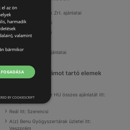
 el az ön
A(z) COOP Szolnok Zrt. ajánlatai
melyek
lis, harmadik
A(z) Príma ajánlatai
rdetések
A(z) Coop ajánlatai
alain), valamint
A(z) Spar ajánlatai
lán bármikor
A(z) FullDiszkont ajánlatai
ELFOGADÁSA
Érdeklődésre számot tartó elemek
itt:
Mutassa a(z) Müller HU összes ajánlatát itt:
RED BY COOKIESCRIPT
Veszprém
Reál itt: Szerencsi
A(z) Benu Gyógyszertárak üzletei itt:
Veszprém