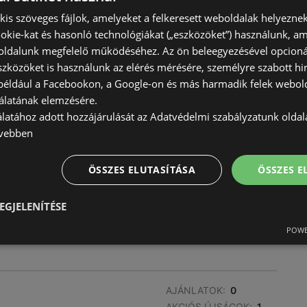
AKCIÓS ÚJSÁGOK:
1
) kis szöveges fájlok, amelyeket a felkeresett weboldalak helyeznek
TÁVOLSÁG:
123,65 km
okie-kat és hasonló technológiákat („eszközöket”) használunk, a
ldalunk megfelelő működéséhez. Az ön beleegyezésével opcioná
szközöket is használunk az elérés mérésére, személyre szabott hi
(például a Facebookon, a Google-on és más harmadik felek webold
álatának elemzésére.
álatához adott hozzájárulását az Adatvédelmi szabályzatunk olda
vebben
AJÁNLATOK:
0
AKCIÓS ÚJSÁGOK:
1
TÁVOLSÁG:
124,46 km
ÖSSZES ELUTASÍTÁSA
ÖSSZES 
EGJELENÍTÉSE
POWE
AJÁNLATOK:
0
AKCIÓS ÚJSÁGOK:
1