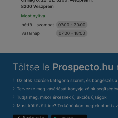
Csillag U. 22. 22. 8200, veszprém i.
8200 Veszprém
Most nyitva
hétfő - szombat
07:00
-
20:00
vasárnap
07:00
-
18:00
Töltse le
Prospecto.hu
Üzletek szűrése kategória szerint, és böngészés a
Tervezze meg vásárlását könyvjelzőink segítségév
Tudja meg, mikor érkeznek új akciós újságok
Most költözött ide? Térképünkön megtekintheti az