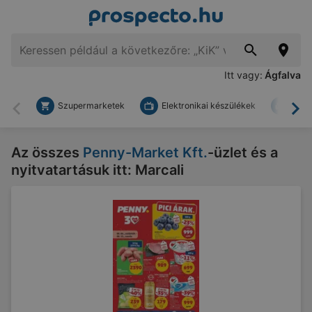
Itt vagy:
Ágfalva
Szupermarketek
Elektronikai készülékek
Bark
Vissza
To
Az összes
Penny-Market Kft.
-üzlet és a
nyitvatartásuk itt: Marcali