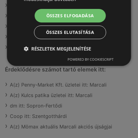
A(z) Tesco ajánlatai
ÖSSZES ELFOGADÁSA
A(z) Müller HU ajánlatai
A(z) Reál ajánlatai
ÖSSZES ELUTASÍTÁSA
A(z) Lidl ajánlatai
A(z) Coop Tisza ajánlatai
RÉSZLETEK MEGJELENÍTÉSE
POWERED BY COOKIESCRIPT
Érdeklődésre számot tartó elemek itt:
A(z) Penny-Market Kft. üzletei itt: Marcali
A(z) Kulcs patika üzletei itt: Marcali
dm itt: Sopron-Fertődi
Coop itt: Szentgotthárdi
A(z) Mömax aktuális Marcali akciós újságjai