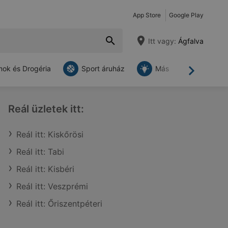
App Store
Google Play
Itt vagy:
Ágfalva
ok és Drogéria
Sport áruház
Más
Tovább
Reál üzletek itt:
Reál itt: Kiskőrösi
Reál itt: Tabi
Reál itt: Kisbéri
Reál itt: Veszprémi
Reál itt: Őriszentpéteri