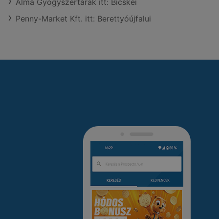
Alma Gyógyszertárak itt: Bicskei
Penny-Market Kft. itt: Berettyóújfalui