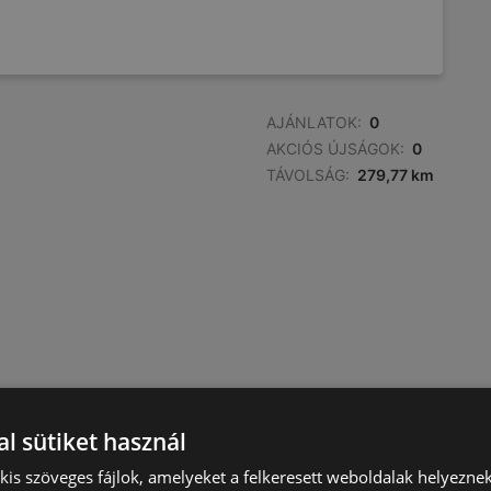
AJÁNLATOK:
0
AKCIÓS ÚJSÁGOK:
0
TÁVOLSÁG:
279,77 km
l sütiket használ
) kis szöveges fájlok, amelyeket a felkeresett weboldalak helyeznek