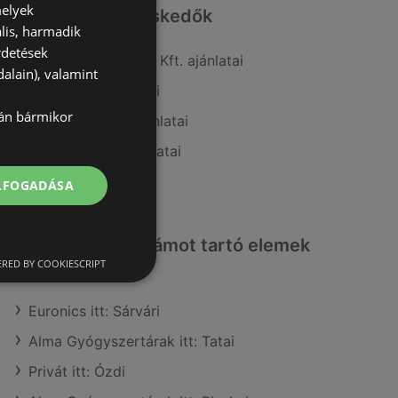
melyek
Hasonló kiskereskedők
lis, harmadik
rdetések
A(z) Penny-Market Kft. ajánlatai
alain), valamint
A(z) Príma ajánlatai
lán bármikor
A(z) Ecofamily ajánlatai
A(z) Interspar ajánlatai
A(z) Lidl ajánlatai
ELFOGADÁSA
Érdeklődésre számot tartó elemek
itt:
RED BY COOKIESCRIPT
Euronics itt: Sárvári
Alma Gyógyszertárak itt: Tatai
Privát itt: Ózdi