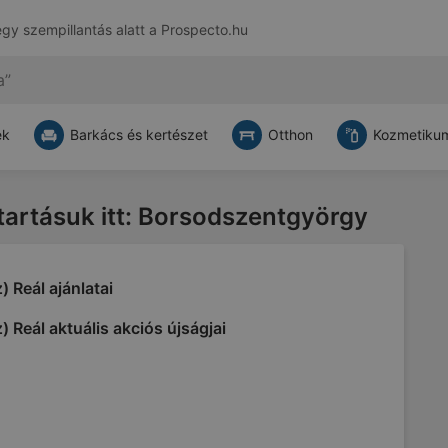
egy szempillantás alatt a
Prospecto.hu
ek
Barkács és kertészet
Otthon
Kozmetikum
atartásuk itt: Borsodszentgyörgy
) Reál ajánlatai
) Reál aktuális akciós újságjai