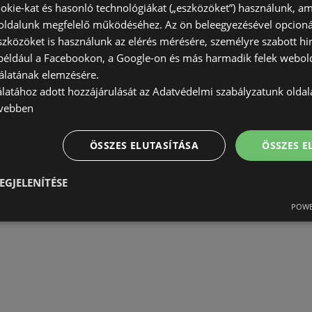
okie-kat és hasonló technológiákat („eszközöket”) használunk, a
ldalunk megfelelő működéséhez. Az ön beleegyezésével opcioná
szközöket is használunk az elérés mérésére, személyre szabott hi
(például a Facebookon, a Google-on és más harmadik felek webold
álatának elemzésére.
álatához adott hozzájárulását az Adatvédelmi szabályzatunk olda
vebben
ÖSSZES ELUTASÍTÁSA
ÖSSZES 
EGJELENÍTÉSE
POWE