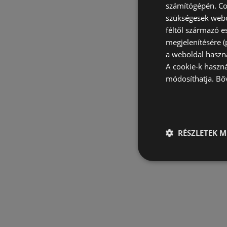
számítógépén. Co
szükségesek webo
féltől származó e
megjelenítésére 
a weboldal haszn
A cookie-k haszn
módosíthatja.
Bő
RÉSZLETEK M