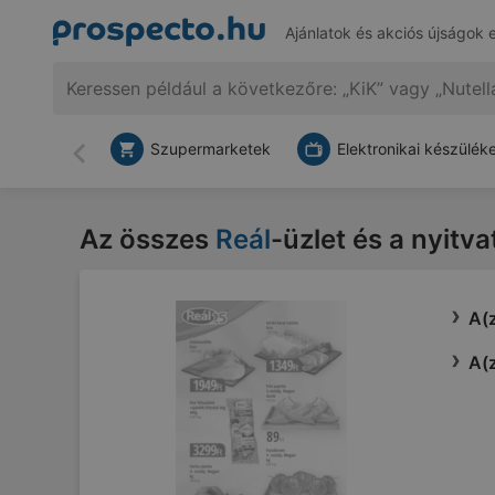
Ajánlatok és akciós újságok 
Szupermarketek
Elektronikai készülék
Vissza
Az összes
Reál
-üzlet és a nyitv
A(z
A(z