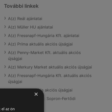
További linkek
A(z) Reál ajánlatai
A(z) Müller HU ajánlatai
A(z) Fressnapf-Hungária Kft. ajánlatai
A(z) Príma aktuális akciós újságjai
A(z) Penny-Market Kft. aktuális akciós
újságjai
A(z) Merkury Market aktuális akciós újságjai
A(z) Fressnapf-Hungária Kft. aktuális akciós
újságjai
A(z) Coop aktuális akciós újságjai
×
A(z) Reál üzletei itt: Sopron-Fertődi
 el az ön