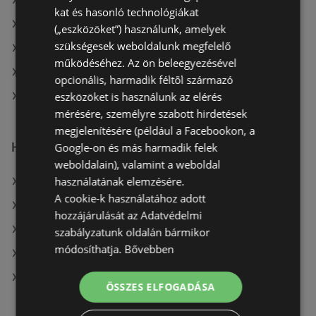
A(z) Chef Market aktuális akciós újságjai
kat és hasonló technológiákat
A(z) ÁRKLUB aktuális akciós újságjai
(„eszközöket”) használunk, amelyek
szükségesek weboldalunk megfelelő
A(z) Penny-Market Kft. aktuális akciós újságjai
működéséhez. Az ön beleegyezésével
A(z) AlphaZoo aktuális akciós újságjai
opcionális, harmadik féltől származó
eszközöket is használunk az elérés
A(z) Reál üzletei itt: Sopron-Fertődi
mérésére, személyre szabott hirdetések
megjelenítésére (például a Facebookon, a
Hasonló kiskereskedők
Google-on és más harmadik felek
weboldalain), valamint a weboldal
használatának elemzésére.
A(z) CBA ajánlatai
A cookie-k használatához adott
A(z) Müller HU ajánlatai
hozzájárulását az Adatvédelmi
A(z) AlphaZoo ajánlatai
szabályzatunk oldalán bármikor
módosíthatja.
Bővebben
A(z) Privát max ajánlatai
A(z) Aldi ajánlatai
ÖSSZES ELFOGADÁSA