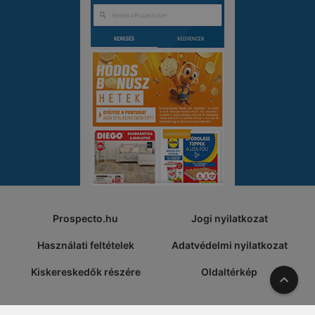
Prospecto.hu
Jogi nyilatkozat
Használati feltételek
Adatvédelmi nyilatkozat
Kiskereskedők részére
Oldaltérkép
A tete