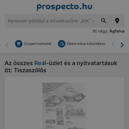
Itt vagy:
Ágfalva
Szupermarketek
Elektronikai készülékek
Bark
Vissza
To
Az összes
Reál
-üzlet és a nyitvatartásuk
itt: Tiszaszőlős