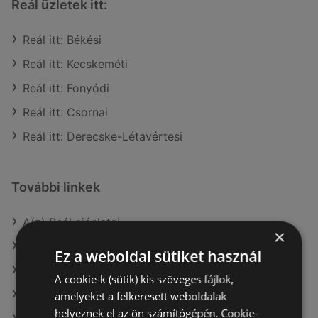
Reál üzletek itt:
Reál itt: Békési
Reál itt: Kecskeméti
Reál itt: Fonyódi
Reál itt: Csornai
Reál itt: Derecske-Létavértesi
További linkek
A(z) Reál ajánlatai
×
A(z) Family Frost ajánlatai
Ez a weboldal sütiket használ
A(z) Spar ajánlatai
A cookie-k (sütik) kis szöveges fájlok,
A(z) Tesco aktuális akciós újságjai
amelyeket a felkeresett weboldalak
helyeznek el az ön számítógépén. Cookie-