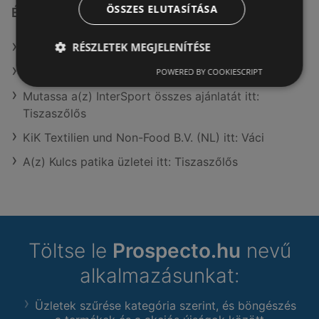
ÖSSZES ELUTASÍTÁSA
Érdeklődésre számot tartó elemek itt:
RÉSZLETEK MEGJELENÍTÉSE
A(z) Alma Gyógyszertárak üzletei itt: Tiszaszőlős
A(z) Príma üzletei itt: Tiszaszőlős
POWERED BY COOKIESCRIPT
Mutassa a(z) InterSport összes ajánlatát itt:
Tiszaszőlős
KiK Textilien und Non-Food B.V. (NL) itt: Váci
A(z) Kulcs patika üzletei itt: Tiszaszőlős
Töltse le
Prospecto.hu
nevű
alkalmazásunkat:
Üzletek szűrése kategória szerint, és böngészés