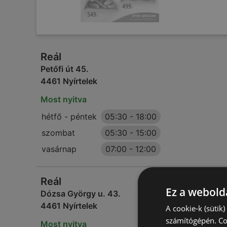
Reál
Petőfi út 45.
4461 Nyírtelek
Most nyitva
hétfő - péntek
05:30
-
18:00
szombat
05:30
-
15:00
vasárnap
07:00
-
12:00
Reál
Ez a webolda
Dózsa György u. 43.
4461 Nyírtelek
A cookie-k (sütik
számítógépén. Co
Most nyitva