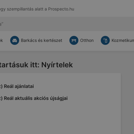
egy szempillantás alatt a
Prospecto.hu
ek
Barkács és kertészet
Otthon
Kozmetikum
tartásuk itt: Nyírtelek
) Reál ajánlatai
) Reál aktuális akciós újságjai