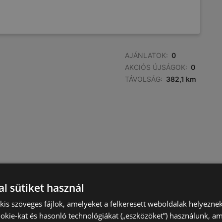
AJÁNLATOK:
0
AKCIÓS ÚJSÁGOK:
0
TÁVOLSÁG:
382,1 km
AJÁNLATOK:
0
l sütiket használ
AKCIÓS ÚJSÁGOK:
0
TÁVOLSÁG:
383,38 km
) kis szöveges fájlok, amelyeket a felkeresett weboldalak helyeznek
okie-kat és hasonló technológiákat („eszközöket”) használunk, a