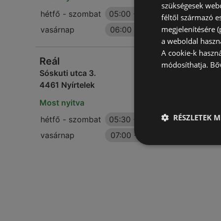
szükségesek webo
hétfő - szombat
05:00
-
20:00
féltől származó e
megjelenítésére 
vasárnap
06:00
-
13:00
a weboldal haszn
A cookie-k haszn
Reál
módosíthatja.
Bő
Sóskuti utca 3.
4461 Nyírtelek
Most nyitva
RÉSZLETEK M
hétfő - szombat
05:30
-
19:00
vasárnap
07:00
-
11:00