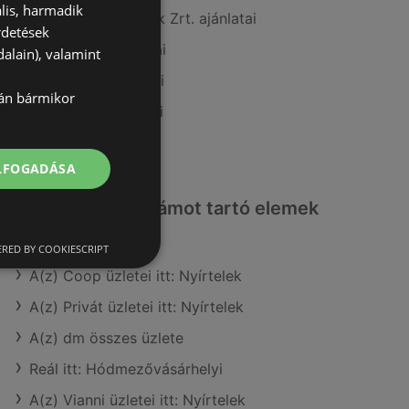
lis, harmadik
A(z) COOP Szolnok Zrt. ajánlatai
rdetések
A(z) Tesco ajánlatai
alain), valamint
A(z) Príma ajánlatai
lán bármikor
A(z) Coop ajánlatai
A(z) Lidl ajánlatai
ELFOGADÁSA
Érdeklődésre számot tartó elemek
itt:
RED BY COOKIESCRIPT
A(z) Coop üzletei itt: Nyírtelek
A(z) Privát üzletei itt: Nyírtelek
A(z) dm összes üzlete
Reál itt: Hódmezővásárhelyi
A(z) Vianni üzletei itt: Nyírtelek