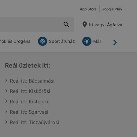
App Store
Google Play
Itt vagy:
Ágfalva
ok és Drogéria
Sport áruház
Más
Tovább
Reál üzletek itt:
Reál itt: Bácsalmási
Reál itt: Kiskőrösi
Reál itt: Kisteleki
Reál itt: Szarvasi
Reál itt: Tiszaújvárosi