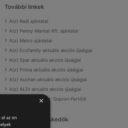
További linkek
A(z) Reál ajánlatai
A(z) Penny-Market Kft. ajánlatai
A(z) Metro ajánlatai
A(z) Ecofamily aktuális akciós újságjai
A(z) Spar aktuális akciós újságjai
A(z) Príma aktuális akciós újságjai
A(z) Auchan aktuális akciós újságjai
A(z) ALDI aktuális akciós újságjai
A(z) Reál üzletei itt: Sopron-Fertődi
×
 el az ön
Hasonló kiskereskedők
melyek