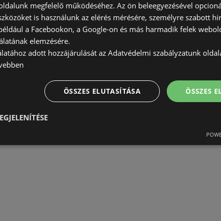
ldalunk megfelelő működéséhez. Az ön beleegyezésével opcioná
szközöket is használunk az elérés mérésére, személyre szabott hi
(például a Facebookon, a Google-on és más harmadik felek webold
álatának elemzésére.
álatához adott hozzájárulását az Adatvédelmi szabályzatunk olda
AJÁNLATOK:
0
vebben
AKCIÓS ÚJSÁGOK:
0
TÁVOLSÁG:
384,38 km
ÖSSZES ELUTASÍTÁSA
ÖSSZES 
EGJELENÍTÉSE
POWE