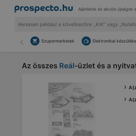
Ajánlatok és akciós újságok 
Szupermarketek
Elektronikai készülék
Vissza
Az összes
Reál
-üzlet és a nyitva
A(z
A(z