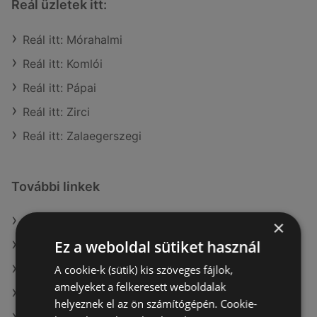
Reál üzletek itt:
Reál itt: Mórahalmi
Reál itt: Komlói
Reál itt: Pápai
Reál itt: Zirci
Reál itt: Zalaegerszegi
További linkek
A(z) Reál ajánlatai
×
Ez a weboldal sütiket használ
A(z) ALDI ajánlatai
A cookie-k (sütik) kis szöveges fájlok,
A(z) Müller HU ajánlatai
amelyeket a felkeresett weboldalak
A(z) Ecofamily aktuális akciós újságjai
helyeznek el az ön számítógépén. Cookie-