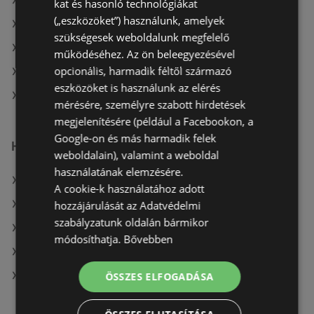
A(z) Family Frost aktuális akciós újságjai
kat és hasonló technológiákat
(„eszközöket”) használunk, amelyek
A(z) ÁRKLUB aktuális akciós újságjai
szükségesek weboldalunk megfelelő
A(z) Tesco aktuális akciós újságjai
működéséhez. Az ön beleegyezésével
opcionális, harmadik féltől származó
A(z) Penny-Market Kft. aktuális akciós újságjai
eszközöket is használunk az elérés
A(z) Reál üzletei itt: Sopron-Fertődi
mérésére, személyre szabott hirdetések
megjelenítésére (például a Facebookon, a
Google-on és más harmadik felek
Hasonló kiskereskedők
weboldalain), valamint a weboldal
használatának elemzésére.
A(z) Metro ajánlatai
A cookie-k használatához adott
A(z) Príma ajánlatai
hozzájárulását az Adatvédelmi
szabályzatunk oldalán bármikor
A(z) Coop ajánlatai
módosíthatja.
Bővebben
A(z) Spar ajánlatai
A(z) G'Roby ajánlatai
ÖSSZES ELFOGADÁSA