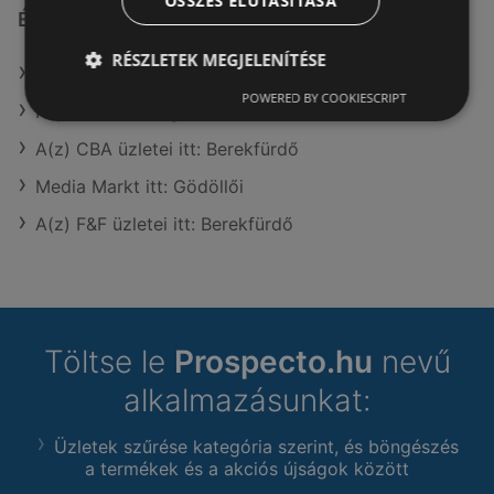
ÖSSZES ELUTASÍTÁSA
Érdeklődésre számot tartó elemek itt:
RÉSZLETEK MEGJELENÍTÉSE
Reál itt: Kisvárdai
POWERED BY COOKIESCRIPT
Pepco itt: Karcagi
A(z) CBA üzletei itt: Berekfürdő
Media Markt itt: Gödöllői
A(z) F&F üzletei itt: Berekfürdő
Töltse le
Prospecto.hu
nevű
alkalmazásunkat:
Üzletek szűrése kategória szerint, és böngészés
a termékek és a akciós újságok között