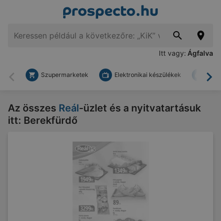
Itt vagy:
Ágfalva
Szupermarketek
Elektronikai készülékek
Bark
Vissza
To
Az összes
Reál
-üzlet és a nyitvatartásuk
itt: Berekfürdő