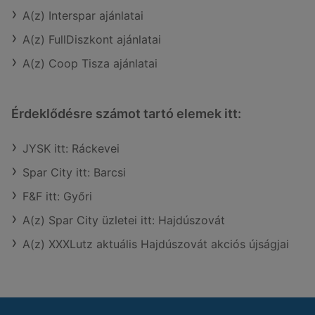
A(z) Interspar ajánlatai
A(z) FullDiszkont ajánlatai
A(z) Coop Tisza ajánlatai
Érdeklődésre számot tartó elemek itt:
JYSK itt: Ráckevei
Spar City itt: Barcsi
F&F itt: Győri
A(z) Spar City üzletei itt: Hajdúszovát
A(z) XXXLutz aktuális Hajdúszovát akciós újságjai