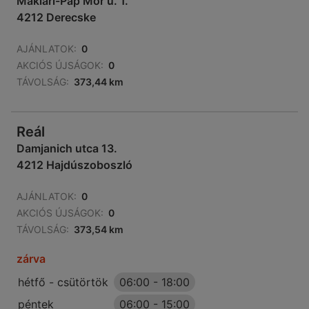
Maklári-Pap Mór u. 1.
4212 Derecske
AJÁNLATOK:
0
AKCIÓS ÚJSÁGOK:
0
TÁVOLSÁG:
373,44 km
Reál
Damjanich utca 13.
4212 Hajdúszoboszló
AJÁNLATOK:
0
AKCIÓS ÚJSÁGOK:
0
TÁVOLSÁG:
373,54 km
zárva
hétfő - csütörtök
06:00
-
18:00
péntek
06:00
-
15:00