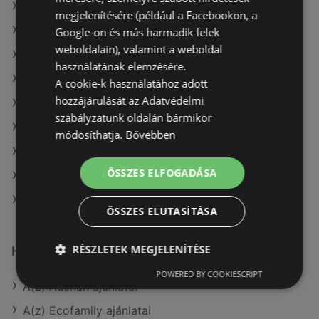
A(z) Reál ajánlatai
megjelenítésére (például a Facebookon, a
A(z) Príma ajánlatai
Google-on és más harmadik felek
weboldalain), valamint a weboldal
A(z) Aldi ajánlatai
használatának elemzésére.
A(z) Merkury Market aktuális akciós újságjai
A cookie-k használatához adott
hozzájárulását az Adatvédelmi
A(z) Spar aktuális akciós újságjai
szabályzatunk oldalán bármikor
A(z) Penny-Market Kft. aktuális akciós újságjai
módosíthatja.
Bővebben
A(z) Ecofamily aktuális akciós újságjai
ÖSSZES ELFOGADÁSA
A(z) Coop aktuális akciós újságjai
A(z) Reál üzletei itt: Sopron-Fertődi
ÖSSZES ELUTASÍTÁSA
RÉSZLETEK MEGJELENÍTÉSE
Hasonló kiskereskedők
POWERED BY COOKIESCRIPT
A(z) Auchan ajánlatai
A(z) Ecofamily ajánlatai