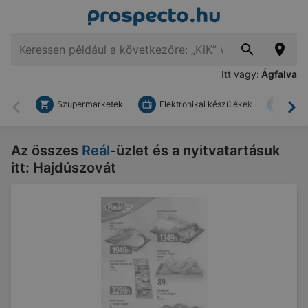
Itt vagy:
Ágfalva
Szupermarketek
Elektronikai készülékek
Bark
Vissza
To
Az összes
Reál
-üzlet és a nyitvatartásuk
itt: Hajdúszovát