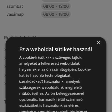
szombat
08:00
-
12:00
vasárnap
06:00
-
18:00
Reál üzletek itt:
×
Ez a weboldal sütiket használ
Reál itt: Szentlőrinci
A cookie-k (sütik) kis szöveges fájlok,
Reál itt: Enyingi
amelyeket a felkeresett weboldalak
Reál itt: Móri
helyeznek el az ön számítógépén. Cookie-
kat és hasonló technológiákat
Reál itt: Aszódi
(„eszközöket”) használunk, amelyek
Reál itt: Encsi
szükségesek weboldalunk megfelelő
működéséhez. Az ön beleegyezésével
opcionális, harmadik féltől származó
További linkek
eszközöket is használunk az elérés
mérésére, személyre szabott hirdetések