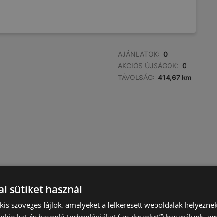
AJÁNLATOK:
0
AKCIÓS ÚJSÁGOK:
0
TÁVOLSÁG:
414,67 km
l sütiket használ
) kis szöveges fájlok, amelyeket a felkeresett weboldalak helyeznek
okie-kat és hasonló technológiákat („eszközöket”) használunk, a