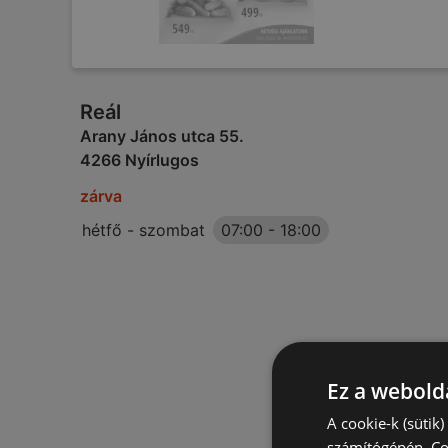
Reál
Arany János utca 55.
4266 Nyírlugos
zárva
hétfő - szombat
07:00
-
18:00
Ez a webolda
A cookie-k (sütik
számítógépén. Co