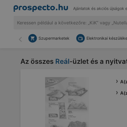
Ajánlatok és akciós újságok 
Szupermarketek
Elektronikai készülék
Vissza
Az összes
Reál
-üzlet és a nyitva
A(z
A(z