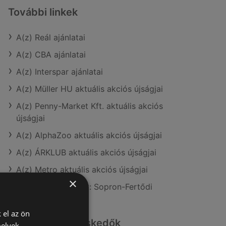
További linkek
A(z) Reál ajánlatai
A(z) CBA ajánlatai
A(z) Interspar ajánlatai
A(z) Müller HU aktuális akciós újságjai
A(z) Penny-Market Kft. aktuális akciós
újságjai
A(z) AlphaZoo aktuális akciós újságjai
A(z) ÁRKLUB aktuális akciós újságjai
A(z) Metro aktuális akciós újságjai
×
A(z) Reál üzletei itt: Sopron-Fertődi
 el az ön
Hasonló kiskereskedők
melyek