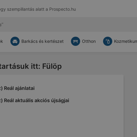
egy szempillantás alatt a
Prospecto.hu
ek
Barkács és kertészet
Otthon
Kozmetikum
tartásuk itt: Fülöp
) Reál ajánlatai
) Reál aktuális akciós újságjai