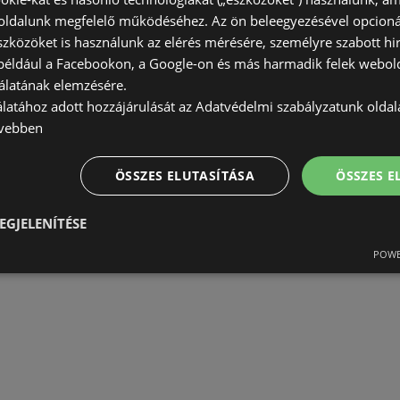
ldalunk megfelelő működéséhez. Az ön beleegyezésével opcioná
szközöket is használunk az elérés mérésére, személyre szabott hi
(például a Facebookon, a Google-on és más harmadik felek webold
álatának elemzésére.
álatához adott hozzájárulását az Adatvédelmi szabályzatunk olda
vebben
ÖSSZES ELUTASÍTÁSA
ÖSSZES 
EGJELENÍTÉSE
POWE