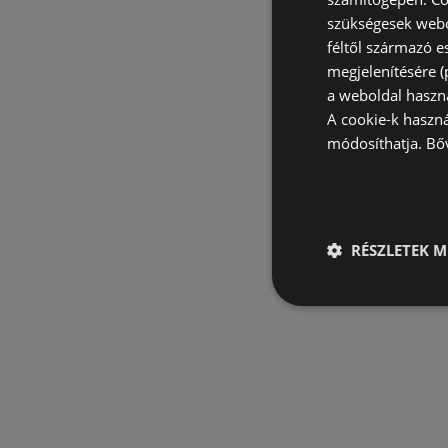
szükségesek webo
féltől származó e
megjelenítésére 
a weboldal haszn
A cookie-k haszn
módosíthatja.
Bő
RÉSZLETEK M