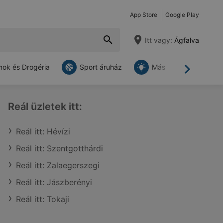
App Store
Google Play
Itt vagy:
Ágfalva
ok és Drogéria
Sport áruház
Más
Tovább
Reál üzletek itt:
Reál itt: Hévízi
Reál itt: Szentgotthárdi
Reál itt: Zalaegerszegi
Reál itt: Jászberényi
Reál itt: Tokaji