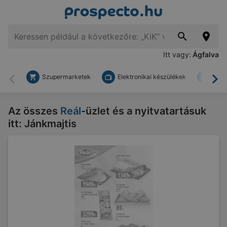
Itt vagy:
Ágfalva
Szupermarketek
Elektronikai készülékek
Bark
Vissza
To
Az összes
Reál
-üzlet és a nyitvatartásuk
itt: Jánkmajtis