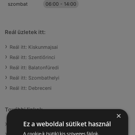
szombat
06:00
-
14:00
Reál üzletek itt:
Reál itt: Kiskunmajsai
Reál itt: Szentlőrinci
Reál itt: Balatonfüredi
Reál itt: Szombathelyi
Reál itt: Debreceni
További linkek
×
Ez a weboldal sütiket használ
A(z) Reál ajánlatai
A cookie-k (sütik) kis szöveges fájlok,
A(z) COOP Szolnok Zrt. ajánlatai