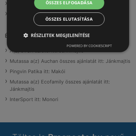
ÖSSZES ELFOGADÁSA
A(z) Fressnapf-Hungária Kft. ajánlatai
A(z) Ecofamily ajánlatai
ÖSSZES ELUTASÍTÁSA
RÉSZLETEK MEGJELENÍTÉSE
Érdeklődésre számot tartó elemek itt:
POWERED BY COOKIESCRIPT
A(z) JYSK üzletei itt: Jánkmajtis
Mutassa a(z) Auchan összes ajánlatát itt: Jánkmajtis
Pingvin Patika itt: Makói
Mutassa a(z) Ecofamily összes ajánlatát itt:
Jánkmajtis
InterSport itt: Monori