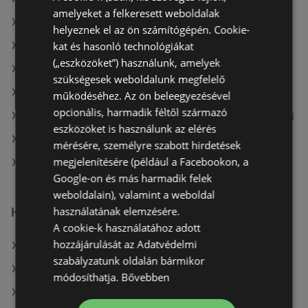
amelyeket a felkeresett weboldalak
A(z) Privát max ajánlatai
helyeznek el az ön számítógépén. Cookie-
kat és hasonló technológiákat
A(z) Privát aktuális akciós újságjai
(„eszközöket”) használunk, amelyek
A(z) Tesco aktuális akciós újságjai
szükségesek weboldalunk megfelelő
A(z) Metro aktuális akciós újságjai
működéséhez. Az ön beleegyezésével
opcionális, harmadik féltől származó
A(z) Fressnapf-Hungária Kft. aktuális akciós újságjai
eszközöket is használunk az elérés
A(z) Müller HU aktuális akciós újságjai
mérésére, személyre szabott hirdetések
megjelenítésére (például a Facebookon, a
A(z) Reál üzletei itt: Sopron-Fertődi
Google-on és más harmadik felek
weboldalain), valamint a weboldal
használatának elemzésére.
Hasonló kiskereskedők
A cookie-k használatához adott
hozzájárulását az Adatvédelmi
A(z) Metro ajánlatai
szabályzatunk oldalán bármikor
A(z) CBA ajánlatai
módosíthatja.
Bővebben
A(z) Príma ajánlatai