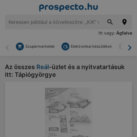
Itt vagy:
Ágfalva
Szupermarketek
Elektronikai készülékek
Bark
Vissza
To
Az összes
Reál
-üzlet és a nyitvatartásuk
itt: Tápiógyörgye