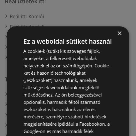
Reál üzletek itt:
Reál itt: Komlói
Reál itt: Aszódi
×
Reál itt: Monori
Ez a weboldal sütiket használ
Reál itt: Lenti
A cookie-k (sütik) kis szöveges fájlok,
Reál itt: Abaúj-Hegyközi
amelyeket a felkeresett weboldalak
helyeznek el az ön számítógépén. Cookie-
kat és hasonló technológiákat
További linkek
(„eszközöket”) használunk, amelyek
szükségesek weboldalunk megfelelő
A(z) Reál ajánlatai
működéséhez. Az ön beleegyezésével
opcionális, harmadik féltől származó
A(z) Müller HU ajánlatai
eszközöket is használunk az elérés
A(z) G'Roby ajánlatai
mérésére, személyre szabott hirdetések
megjelenítésére (például a Facebookon, a
A(z) Merkury Market aktuális akciós újságjai
Google-on és más harmadik felek
A(z) Privát aktuális akciós újságjai