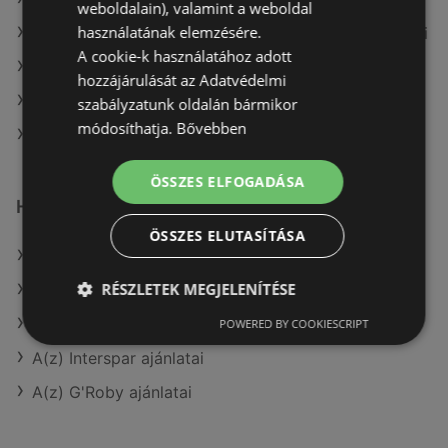
weboldalain), valamint a weboldal
használatának elemzésére.
A(z) Fressnapf-Hungária Kft. aktuális akciós újságjai
A cookie-k használatához adott
A(z) Penny-Market Kft. aktuális akciós újságjai
hozzájárulását az Adatvédelmi
A(z) Tesco aktuális akciós újságjai
szabályzatunk oldalán bármikor
módosíthatja.
Bővebben
A(z) Reál üzletei itt: Sopron-Fertődi
ÖSSZES ELFOGADÁSA
Hasonló kiskereskedők
ÖSSZES ELUTASÍTÁSA
A(z) Tesco ajánlatai
RÉSZLETEK MEGJELENÍTÉSE
A(z) Metro ajánlatai
A(z) Ecofamily ajánlatai
POWERED BY COOKIESCRIPT
A(z) Interspar ajánlatai
A(z) G'Roby ajánlatai