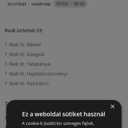
szombat - vasárnap
07:00
-
16:30
Reál üzletek itt:
Reál itt: Békési
Reál itt: Szegedi
Reál itt: Tatabányai
Reál itt: Hajdúböszörményi
Reál itt: Nyírbátori
További linkek
×
Ez a weboldal sütiket használ
A(z) Reál ajánlatai
A cookie-k (sütik) kis szöveges fájlok,
A(z) Coop ajánlatai