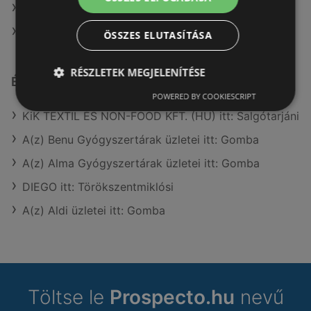
A(z) AlphaZoo ajánlatai
A(z) Lidl ajánlatai
ÖSSZES ELUTASÍTÁSA
RÉSZLETEK MEGJELENÍTÉSE
Érdeklődésre számot tartó elemek itt:
POWERED BY COOKIESCRIPT
KiK TEXTIL ÉS NON-FOOD KFT. (HU) itt: Salgótarjáni
A(z) Benu Gyógyszertárak üzletei itt: Gomba
A(z) Alma Gyógyszertárak üzletei itt: Gomba
DIEGO itt: Törökszentmiklósi
A(z) Aldi üzletei itt: Gomba
Töltse le
Prospecto.hu
nevű