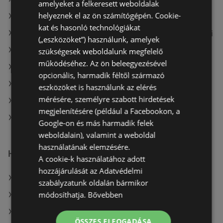
amelyeket a felkeresett weboldalak
helyeznek el az ön számítógépén. Cookie-
A(z) Interspar ajánlatai
kat és hasonló technológiákat
A(z) Fressnapf-Hungária Kft. aktuális akciós újságjai
(„eszközöket”) használunk, amelyek
A(z) Müller HU aktuális akciós újságjai
szükségesek weboldalunk megfelelő
működéséhez. Az ön beleegyezésével
A(z) Spar aktuális akciós újságjai
opcionális, harmadik féltől származó
A(z) Merkury Market aktuális akciós újságjai
eszközöket is használunk az elérés
mérésére, személyre szabott hirdetések
A(z) AlphaZoo aktuális akciós újságjai
megjelenítésére (például a Facebookon, a
A(z) Reál üzletei itt: Sopron-Fertődi
Google-on és más harmadik felek
weboldalain), valamint a weboldal
használatának elemzésére.
Hasonló kiskereskedők
A cookie-k használatához adott
hozzájárulását az Adatvédelmi
A(z) COOP Szolnok Zrt. ajánlatai
szabályzatunk oldalán bármikor
módosíthatja.
Bővebben
A(z) Príma ajánlatai
A(z) Coop ajánlatai
ÖSSZES ELFOGADÁSA