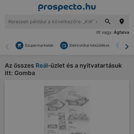
Itt vagy:
Ágfalva
Szupermarketek
Elektronikai készülékek
Bark
Vissza
To
Az összes
Reál
-üzlet és a nyitvatartásuk
itt: Gomba