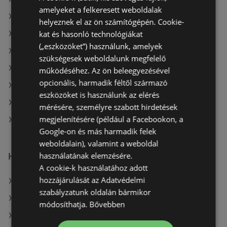
amelyeket a felkeresett weboldalak
A(z) Aldi ajánlatai
helyeznek el az ön számítógépén. Cookie-
kat és hasonló technológiákat
A(z) Penny-Market Kft. aktuális akciós újságjai
(„eszközöket”) használunk, amelyek
A(z) CBA aktuális akciós újságjai
szükségesek weboldalunk megfelelő
A(z) Tesco aktuális akciós újságjai
működéséhez. Az ön beleegyezésével
opcionális, harmadik féltől származó
A(z) Ecofamily aktuális akciós újságjai
eszközöket is használunk az elérés
A(z) COOP Szolnok Zrt. aktuális akciós újságjai
mérésére, személyre szabott hirdetések
megjelenítésére (például a Facebookon, a
A(z) Reál üzletei itt: Sopron-Fertődi
Google-on és más harmadik felek
weboldalain), valamint a weboldal
használatának elemzésére.
Hasonló kiskereskedők
A cookie-k használatához adott
hozzájárulását az Adatvédelmi
A(z) ALDI ajánlatai
szabályzatunk oldalán bármikor
A(z) Príma ajánlatai
módosíthatja.
Bővebben
A(z) Ecofamily ajánlatai