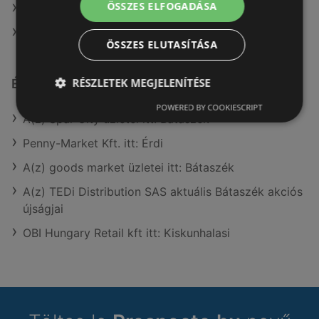
ÖSSZES ELFOGADÁSA
A(z) Interspar ajánlatai
A(z) FullDiszkont ajánlatai
ÖSSZES ELUTASÍTÁSA
RÉSZLETEK MEGJELENÍTÉSE
Érdeklődésre számot tartó elemek itt:
POWERED BY COOKIESCRIPT
A(z) Spar City üzletei itt: Bátaszék
Penny-Market Kft. itt: Érdi
A(z) goods market üzletei itt: Bátaszék
A(z) TEDi Distribution SAS aktuális Bátaszék akciós
újságjai
OBI Hungary Retail kft itt: Kiskunhalasi