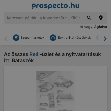
Itt vagy:
Ágfalva
Szupermarketek
Elektronikai készülékek
Bark
Vissza
To
Az összes
Reál
-üzlet és a nyitvatartásuk
itt: Bátaszék