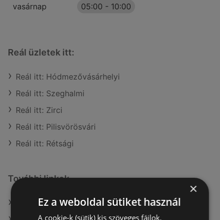
vasárnap
05:00
-
10:00
Reál üzletek itt:
Reál itt: Hódmezővásárhelyi
Reál itt: Szeghalmi
Reál itt: Zirci
Reál itt: Pilisvörösvári
Reál itt: Rétsági
További linkek
×
Ez a weboldal sütiket használ
A(z) Reál ajánlatai
A cookie-k (sütik) kis szöveges fájlok,
A(z) Müller HU ajánlatai