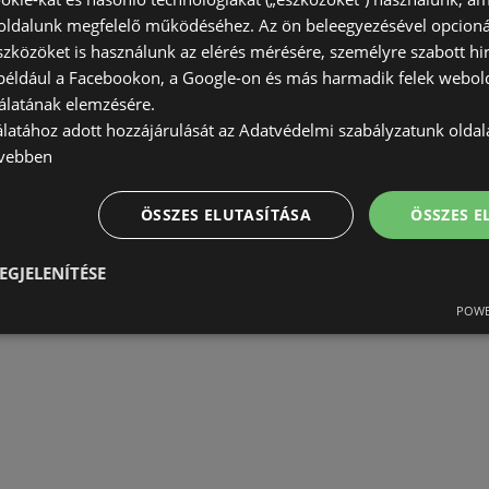
ldalunk megfelelő működéséhez. Az ön beleegyezésével opcioná
szközöket is használunk az elérés mérésére, személyre szabott hi
(például a Facebookon, a Google-on és más harmadik felek webold
álatának elemzésére.
álatához adott hozzájárulását az Adatvédelmi szabályzatunk olda
vebben
ÖSSZES ELUTASÍTÁSA
ÖSSZES 
EGJELENÍTÉSE
POWE