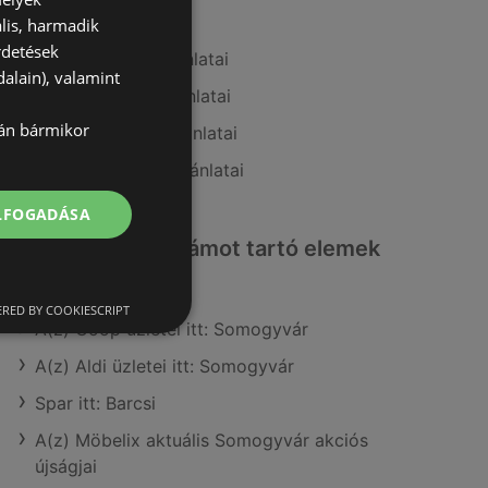
A(z) CBA ajánlatai
lis, harmadik
rdetések
A(z) AlphaZoo ajánlatai
alain), valamint
A(z) Ecofamily ajánlatai
lán bármikor
A(z) Privát max ajánlatai
A(z) Coop Tisza ajánlatai
ELFOGADÁSA
Érdeklődésre számot tartó elemek
itt:
RED BY COOKIESCRIPT
A(z) Coop üzletei itt: Somogyvár
A(z) Aldi üzletei itt: Somogyvár
Spar itt: Barcsi
A(z) Möbelix aktuális Somogyvár akciós
újságjai