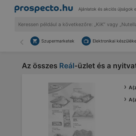
Ajánlatok és akciós újságok 
Szupermarketek
Elektronikai készülék
Vissza
Az összes
Reál
-üzlet és a nyitv
A(z
A(z