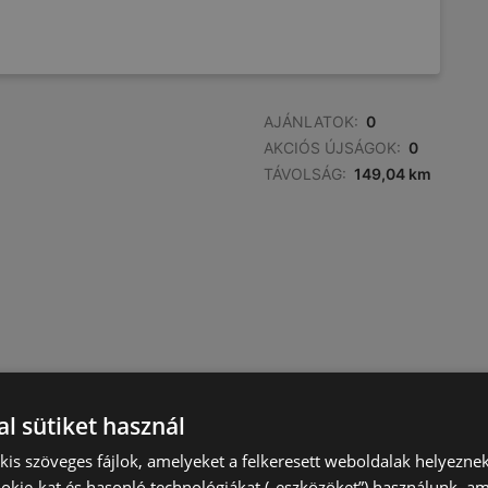
AJÁNLATOK:
0
AKCIÓS ÚJSÁGOK:
0
TÁVOLSÁG:
149,04 km
l sütiket használ
) kis szöveges fájlok, amelyeket a felkeresett weboldalak helyeznek
okie-kat és hasonló technológiákat („eszközöket”) használunk, a