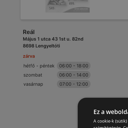
Reál
Május 1 utca 43 1st u. 82nd
8698 Lengyeltóti
zárva
hétfő - péntek
06:00
-
18:00
szombat
06:00
-
14:00
vasárnap
07:00
-
12:00
Ez a webolda
A cookie-k (sütik
számítógépén. Co