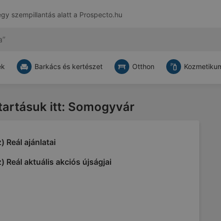
egy szempillantás alatt a
Prospecto.hu
ek
Barkács és kertészet
Otthon
Kozmetikum
atartásuk itt: Somogyvár
) Reál ajánlatai
) Reál aktuális akciós újságjai