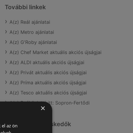
További linkek
A(z) Reál ajánlatai
A(z) Metro ajánlatai
A(z) G'Roby ajánlatai
A(z) Chef Market aktuális akciós újságjai
A(z) ALDI aktuális akciós újságjai
A(z) Privát aktuális akciós újságjai
A(z) Príma aktuális akciós újságjai
A(z) Tesco aktuális akciós újságjai
A(z) Reál üzletei itt: Sopron-Fertődi
×
Hasonló kiskereskedők
 el az ön
melyek