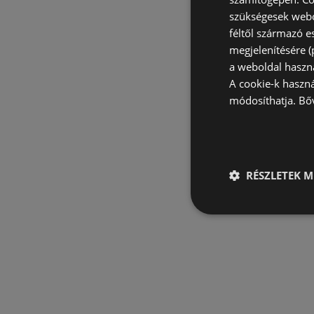
szükségesek webo
féltől származó e
megjelenítésére 
a weboldal haszn
A cookie-k haszn
módosíthatja.
Bő
RÉSZLETEK M