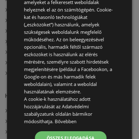
amelyeket a felkeresett weboldalak
helyeznek el az ön számítógépén. Cookie-
A(z) Müller HU ajánlatai
kat és hasonló technológiákat
A(z) ÁRKLUB aktuális akciós újságjai
(„eszközöket”) használunk, amelyek
A(z) Penny-Market Kft. aktuális akciós újságjai
szükségesek weboldalunk megfelelő
működéséhez. Az ön beleegyezésével
A(z) Metro aktuális akciós újságjai
opcionális, harmadik féltől származó
A(z) CBA aktuális akciós újságjai
eszközöket is használunk az elérés
mérésére, személyre szabott hirdetések
A(z) ALDI aktuális akciós újságjai
megjelenítésére (például a Facebookon, a
A(z) Reál üzletei itt: Sopron-Fertődi
Google-on és más harmadik felek
weboldalain), valamint a weboldal
használatának elemzésére.
Hasonló kiskereskedők
A cookie-k használatához adott
hozzájárulását az Adatvédelmi
A(z) COOP Szolnok Zrt. ajánlatai
szabályzatunk oldalán bármikor
módosíthatja.
Bővebben
A(z) Family Frost ajánlatai
A(z) Coop ajánlatai
ÖSSZES ELFOGADÁSA