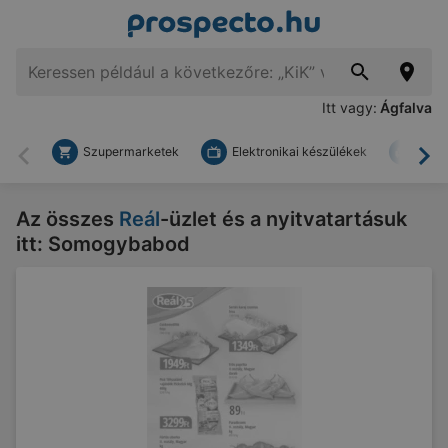
Itt vagy:
Ágfalva
Szupermarketek
Elektronikai készülékek
Bark
Vissza
To
Az összes
Reál
-üzlet és a nyitvatartásuk
itt: Somogybabod