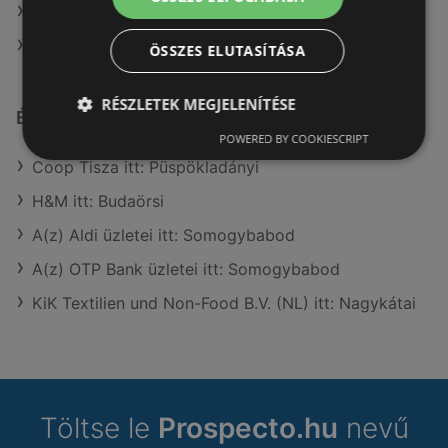
A(z) FullDiszkont ajánlatai
A(z) G'Roby ajánlatai
ÖSSZES ELUTASÍTÁSA
RÉSZLETEK MEGJELENÍTÉSE
Érdeklődésre számot tartó elemek itt:
POWERED BY COOKIESCRIPT
Coop Tisza itt: Püspökladányi
H&M itt: Budaörsi
A(z) Aldi üzletei itt: Somogybabod
A(z) OTP Bank üzletei itt: Somogybabod
KiK Textilien und Non-Food B.V. (NL) itt: Nagykátai
Töltse le
Prospecto.hu
nevű