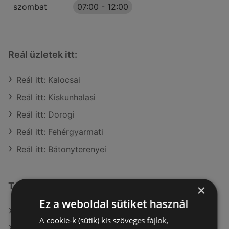
szombat
07:00
-
12:00
Reál üzletek itt:
Reál itt: Kalocsai
Reál itt: Kiskunhalasi
Reál itt: Dorogi
Reál itt: Fehérgyarmati
Reál itt: Bátonyterenyei
További linkek
×
Ez a weboldal sütiket használ
A(z) Reál ajánlatai
A cookie-k (sütik) kis szöveges fájlok,
A(z) Metro ajánlatai