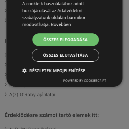
A(z) Metro aktuális akciós újságjai
A cookie-k használatához adott
hozzájárulását az Adatvédelmi
A(z) Coop aktuális akciós újságjai
szabályzatunk oldalán bármikor
A(z) Reál üzletei itt: Sopron-Fertődi
módosíthatja.
Bővebben
ÖSSZES ELFOGADÁSA
Hasonló kiskereskedők
ÖSSZES ELUTASÍTÁSA
A(z) Tesco ajánlatai
A(z) Coop ajánlatai
RÉSZLETEK MEGJELENÍTÉSE
A(z) Spar ajánlatai
POWERED BY COOKIESCRIPT
A(z) AlphaZoo ajánlatai
A(z) G'Roby ajánlatai
Érdeklődésre számot tartó elemek itt: