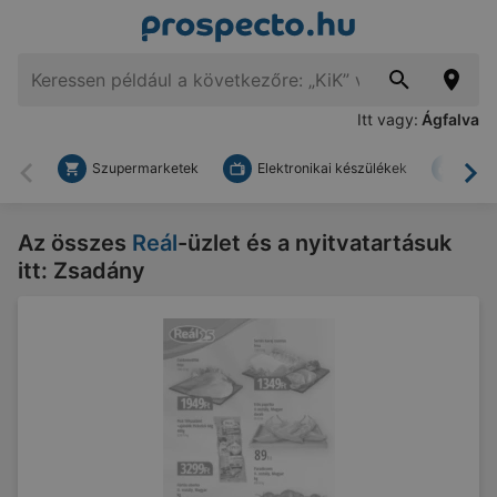
Itt vagy:
Ágfalva
Szupermarketek
Elektronikai készülékek
Bark
Vissza
To
Az összes
Reál
-üzlet és a nyitvatartásuk
itt: Zsadány