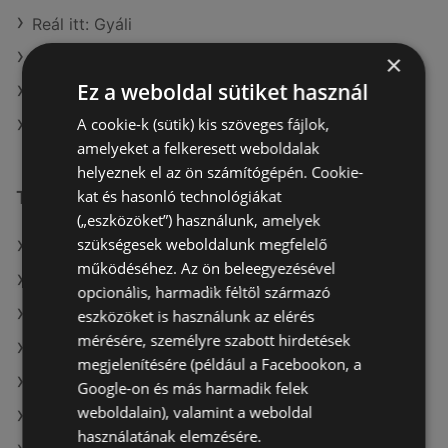
Reál itt: Gyáli
Reál itt: Berettyóújfalui
×
Ez a weboldal sütiket használ
Reál itt: Mátészalkai
A cookie-k (sütik) kis szöveges fájlok,
Reál itt: Edelényi
amelyeket a felkeresett weboldalak
helyeznek el az ön számítógépén. Cookie-
kat és hasonló technológiákat
További linkek
(„eszközöket”) használunk, amelyek
szükségesek weboldalunk megfelelő
A(z) Reál ajánlatai
működéséhez. Az ön beleegyezésével
A(z) Penny-Market Kft. ajánlatai
opcionális, harmadik féltől származó
A(z) CBA ajánlatai
eszközöket is használunk az elérés
mérésére, személyre szabott hirdetések
A(z) COOP Szolnok Zrt. aktuális akciós újságjai
megjelenítésére (például a Facebookon, a
A(z) Tesco aktuális akciós újságjai
Google-on és más harmadik felek
weboldalain), valamint a weboldal
A(z) AlphaZoo aktuális akciós újságjai
használatának elemzésére.