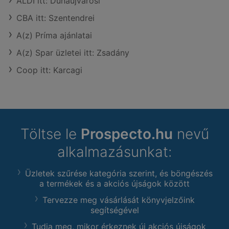
ALDI itt: Dunaújvárosi
CBA itt: Szentendrei
A(z) Príma ajánlatai
A(z) Spar üzletei itt: Zsadány
Coop itt: Karcagi
Töltse le
Prospecto.hu
nevű
alkalmazásunkat:
Üzletek szűrése kategória szerint, és böngészés
a termékek és a akciós újságok között
Tervezze meg vásárlását könyvjelzőink
segítségével
Tudja meg, mikor érkeznek új akciós újságok