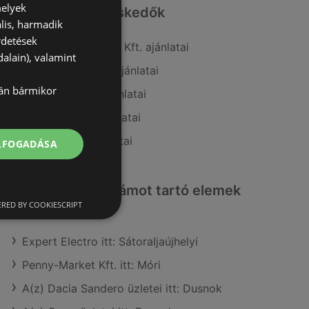
melyek
Hasonló kiskereskedők
lis, harmadik
rdetések
A(z) Penny-Market Kft. ajánlatai
alain), valamint
A(z) Family Frost ajánlatai
lán bármikor
A(z) Ecofamily ajánlatai
A(z) Interspar ajánlatai
A(z) G'Roby ajánlatai
ELFOGADÁSA
Érdeklődésre számot tartó elemek
itt:
RED BY COOKIESCRIPT
Expert Electro itt: Sátoraljaújhelyi
Penny-Market Kft. itt: Móri
A(z) Dacia Sandero üzletei itt: Dusnok