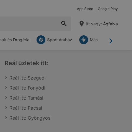
App Store
Google Play
Itt vagy:
Ágfalva
ok és Drogéria
Sport áruház
Más
Tovább
Reál üzletek itt:
Reál itt: Szegedi
Reál itt: Fonyódi
Reál itt: Tamási
Reál itt: Pacsai
Reál itt: Gyöngyösi