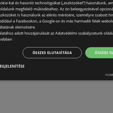
okie-kat és hasonló technológiákat („eszközöket”) használunk, a
ldalunk megfelelő működéséhez. Az ön beleegyezésével opcioná
szközöket is használunk az elérés mérésére, személyre szabott hi
(például a Facebookon, a Google-on és más harmadik felek webold
álatának elemzésére.
álatához adott hozzájárulását az Adatvédelmi szabályzatunk olda
vebben
ÖSSZES ELUTASÍTÁSA
ÖSSZES 
EGJELENÍTÉSE
POWE