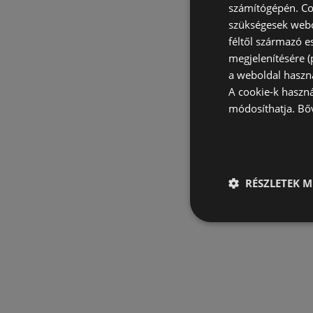
számítógépén. Co
szükségesek webo
féltől származó e
megjelenítésére 
a weboldal haszn
A cookie-k haszn
módosíthatja.
Bő
RÉSZLETEK M