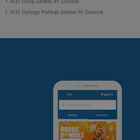
A(z) Coop üzletei itt: Dusnok
A(z) Gyöngy Patikak üzletei itt: Dusnok