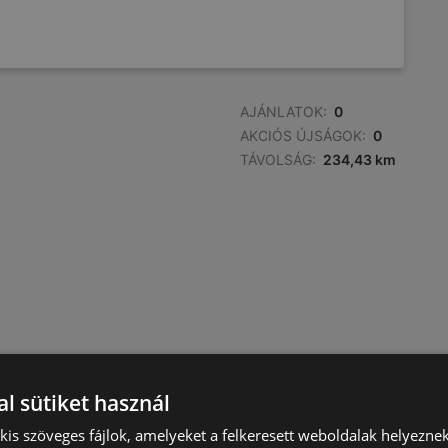
AJÁNLATOK:
0
AKCIÓS ÚJSÁGOK:
0
TÁVOLSÁG:
234,43 km
l sütiket használ
) kis szöveges fájlok, amelyeket a felkeresett weboldalak helyeznek