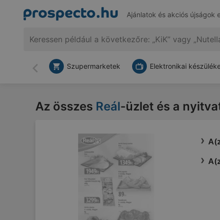
Ajánlatok és akciós újságok 
Szupermarketek
Elektronikai készülék
Vissza
Az összes
Reál
-üzlet és a nyitv
A(z
A(z