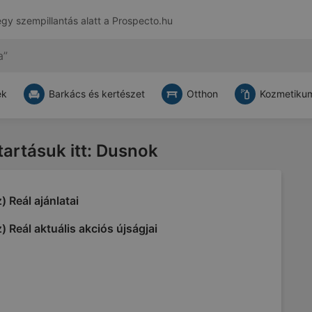
egy szempillantás alatt a
Prospecto.hu
ek
Barkács és kertészet
Otthon
Kozmetikum
atartásuk itt: Dusnok
) Reál ajánlatai
) Reál aktuális akciós újságjai