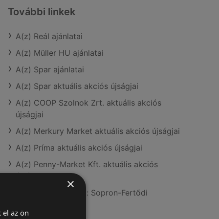
További linkek
A(z) Reál ajánlatai
A(z) Müller HU ajánlatai
A(z) Spar ajánlatai
A(z) Spar aktuális akciós újságjai
A(z) COOP Szolnok Zrt. aktuális akciós
újságjai
A(z) Merkury Market aktuális akciós újságjai
A(z) Príma aktuális akciós újságjai
A(z) Penny-Market Kft. aktuális akciós
újságjai
×
A(z) Reál üzletei itt: Sopron-Fertődi
 el az ön