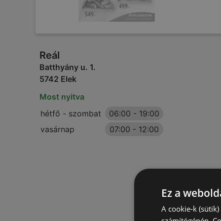
Reál
Batthyány u. 1.
5742 Elek
Most nyitva
hétfő - szombat
06:00
-
19:00
vasárnap
07:00
-
12:00
Ez a webolda
A cookie-k (sütik
számítógépén. Co