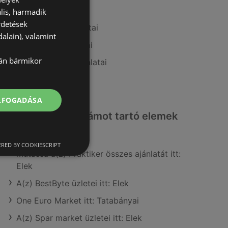
A(z) ALDI ajánlatai
lis, harmadik
rdetések
A(z) Auchan ajánlatai
alain), valamint
A(z) Metro ajánlatai
lán bármikor
A(z) AlphaZoo ajánlatai
A(z) Lidl ajánlatai
ELFOGADÁSA
Érdeklődésre számot tartó elemek
itt:
RED BY COOKIESCRIPT
Mutassa a(z) Praktiker összes ajánlatát itt:
Elek
A(z) BestByte üzletei itt: Elek
One Euro Market itt: Tatabányai
A(z) Spar market üzletei itt: Elek