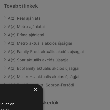
További linkek
A(z) Reál ajánlatai
A(z) Metro ajánlatai
A(z) Príma ajánlatai
A(z) Metro aktuális akciós újságjai
A(z) Family Frost aktuális akciós újságjai
A(z) Spar aktuális akciós újságjai
A(z) Ecofamily aktuális akciós újságjai
A(z) Müller HU aktuális akciós újságjai
A(z) Reál üzletei itt: Sopron-Fertődi
×
Hasonló kiskereskedők
 el az ön
melyek