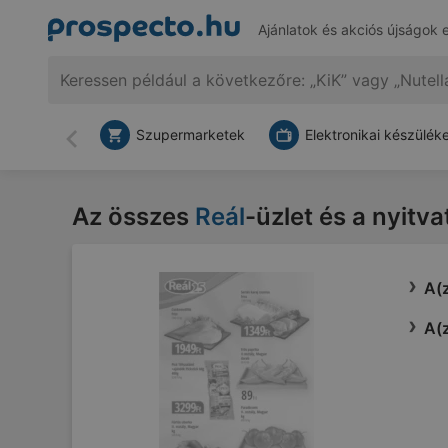
Ajánlatok és akciós újságok 
Szupermarketek
Elektronikai készülék
Vissza
Az összes
Reál
-üzlet és a nyitva
A(z
A(z