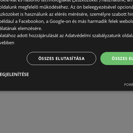
ldalunk megfelelő működéséhez. Az ön beleegyezésével opcioná
szközöket is használunk az elérés mérésére, személyre szabott hi
(például a Facebookon, a Google-on és más harmadik felek webold
álatának elemzésére.
álatához adott hozzájárulását az Adatvédelmi szabályzatunk olda
vebben
ÖSSZES ELUTASÍTÁSA
ÖSSZES 
EGJELENÍTÉSE
POWE