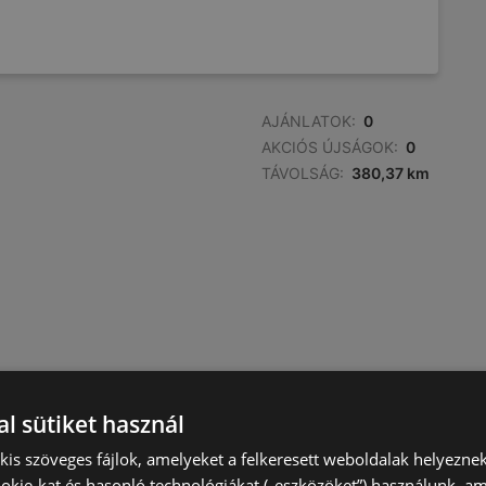
AJÁNLATOK:
0
AKCIÓS ÚJSÁGOK:
0
TÁVOLSÁG:
380,37 km
l sütiket használ
) kis szöveges fájlok, amelyeket a felkeresett weboldalak helyeznek
okie-kat és hasonló technológiákat („eszközöket”) használunk, a