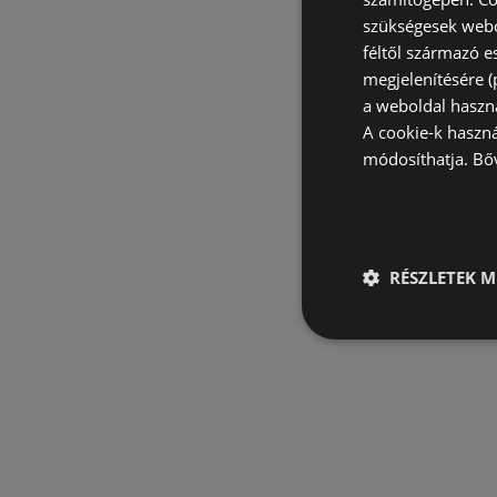
szükségesek webo
féltől származó e
megjelenítésére 
a weboldal haszn
A cookie-k haszn
módosíthatja.
Bő
RÉSZLETEK M