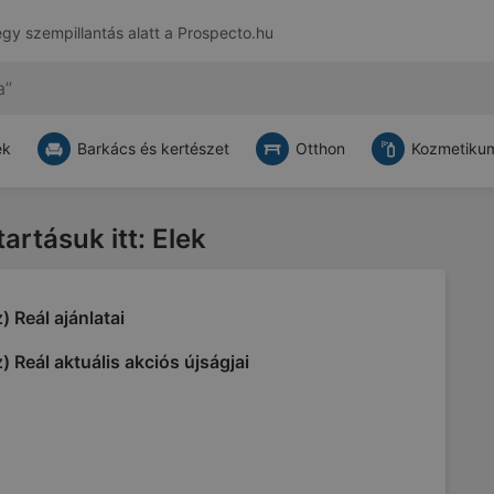
egy szempillantás alatt a
Prospecto.hu
ek
Barkács és kertészet
Otthon
Kozmetikum
tartásuk itt: Elek
) Reál ajánlatai
) Reál aktuális akciós újságjai