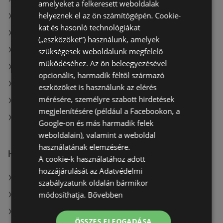
amelyeket a felkeresett weboldalak
helyeznek el az ön számítógépén. Cookie-
A(z) Fressnapf-Hungária Kft. ajánlatai
kat és hasonló technológiákat
A(z) Merkury Market aktuális akciós újságjai
(„eszközöket”) használunk, amelyek
A(z) Coop aktuális akciós újságjai
szükségesek weboldalunk megfelelő
működéséhez. Az ön beleegyezésével
A(z) Ecofamily aktuális akciós újságjai
opcionális, harmadik féltől származó
A(z) Reál aktuális akciós újságjai
eszközöket is használunk az elérés
mérésére, személyre szabott hirdetések
A(z) COOP Szolnok Zrt. aktuális akciós újságjai
megjelenítésére (például a Facebookon, a
A(z) Spar üzletei itt: Sopron-Fertődi
Google-on és más harmadik felek
weboldalain), valamint a weboldal
használatának elemzésére.
Hasonló kiskereskedők
A cookie-k használatához adott
hozzájárulását az Adatvédelmi
A(z) COOP Szolnok Zrt. ajánlatai
szabályzatunk oldalán bármikor
módosíthatja.
Bővebben
A(z) ALDI ajánlatai
A(z) Príma ajánlatai
ÖSSZES ELFOGADÁSA