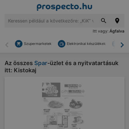
Itt vagy:
Ágfalva
Szupermarketek
Elektronikai készülékek
Bark
Vissza
To
Az összes
Spar
-üzlet és a nyitvatartásuk
itt: Kistokaj