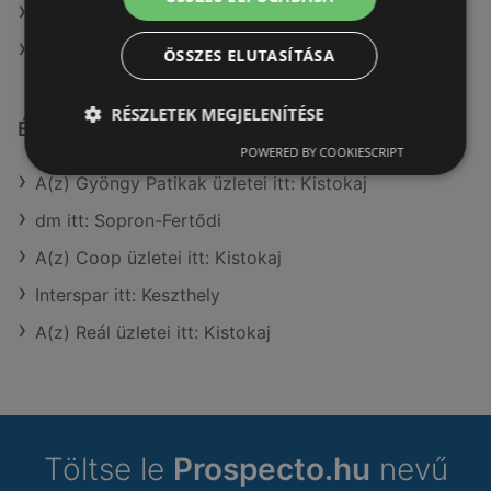
A(z) Family Frost ajánlatai
A(z) FullDiszkont ajánlatai
ÖSSZES ELUTASÍTÁSA
RÉSZLETEK MEGJELENÍTÉSE
Érdeklődésre számot tartó elemek itt:
POWERED BY COOKIESCRIPT
A(z) Gyöngy Patikak üzletei itt: Kistokaj
dm itt: Sopron-Fertődi
A(z) Coop üzletei itt: Kistokaj
Interspar itt: Keszthely
A(z) Reál üzletei itt: Kistokaj
Töltse le
Prospecto.hu
nevű