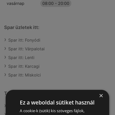
vasárnap
08:00
-
20:00
Spar üzletek itt:
Spar itt: Fonyódi
Spar itt: Várpalotai
Spar itt: Lenti
Spar itt: Karcagi
Spar itt: Miskolci
További linkek
×
Ez a weboldal sütiket használ
A(z) Spar ajánlatai
A cookie-k (sütik) kis szöveges fájlok,
A(z) Penny-Market Kft. ajánlatai