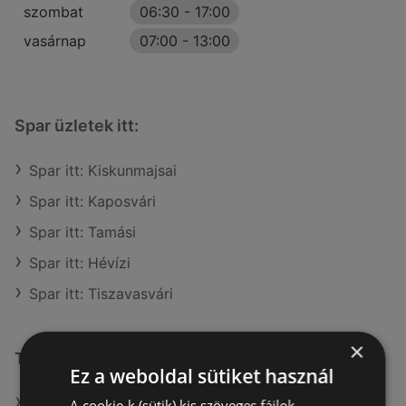
szombat
06:30
-
17:00
vasárnap
07:00
-
13:00
Spar üzletek itt:
Spar itt: Kiskunmajsai
Spar itt: Kaposvári
Spar itt: Tamási
Spar itt: Hévízi
Spar itt: Tiszavasvári
×
További linkek
Ez a weboldal sütiket használ
A(z) Spar ajánlatai
A cookie-k (sütik) kis szöveges fájlok,