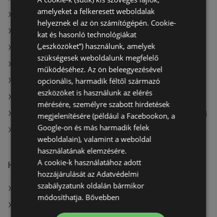
amelyeket a felkeresett weboldalak
A(z) CBA ajánlatai
helyeznek el az ön számítógépén. Cookie-
A(z) Fressnapf-Hungária Kft. ajánlatai
kat és hasonló technológiákat
(„eszközöket”) használunk, amelyek
A(z) Príma aktuális akciós újságjai
szükségesek weboldalunk megfelelő
A(z) AlphaZoo aktuális akciós újságjai
működéséhez. Az ön beleegyezésével
opcionális, harmadik féltől származó
A(z) Family Frost aktuális akciós újságjai
eszközöket is használunk az elérés
A(z) Metro aktuális akciós újságjai
mérésére, személyre szabott hirdetések
A(z) Fressnapf-Hungária Kft. aktuális akciós újságjai
megjelenítésére (például a Facebookon, a
Google-on és más harmadik felek
A(z) Spar üzletei itt: Sopron-Fertődi
weboldalain), valamint a weboldal
használatának elemzésére.
A cookie-k használatához adott
Hasonló kiskereskedők
hozzájárulását az Adatvédelmi
szabályzatunk oldalán bármikor
A(z) Penny-Market Kft. ajánlatai
módosíthatja.
Bővebben
A(z) Príma ajánlatai