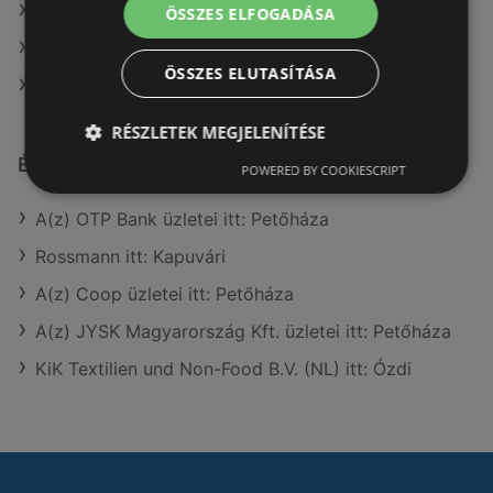
A(z) Müller HU ajánlatai
ÖSSZES ELFOGADÁSA
A(z) Coop ajánlatai
ÖSSZES ELUTASÍTÁSA
A(z) AlphaZoo ajánlatai
RÉSZLETEK MEGJELENÍTÉSE
Érdeklődésre számot tartó elemek itt:
POWERED BY COOKIESCRIPT
A(z) OTP Bank üzletei itt: Petőháza
Rossmann itt: Kapuvári
A(z) Coop üzletei itt: Petőháza
A(z) JYSK Magyarország Kft. üzletei itt: Petőháza
KiK Textilien und Non-Food B.V. (NL) itt: Ózdi