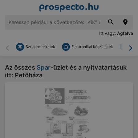
Itt vagy:
Ágfalva
Szupermarketek
Elektronikai készülékek
Bark
Vissza
To
Az összes
Spar
-üzlet és a nyitvatartásuk
itt: Petőháza