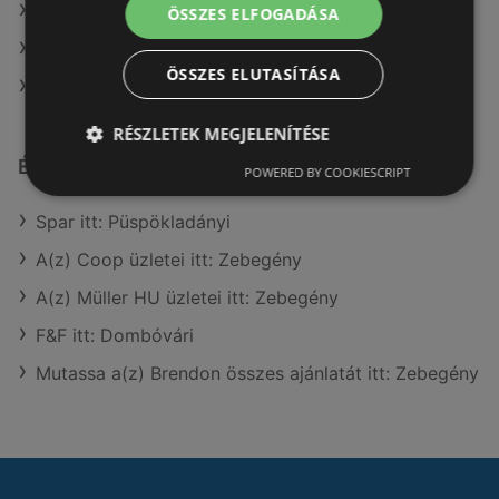
A(z) Fressnapf-Hungária Kft. ajánlatai
ÖSSZES ELFOGADÁSA
A(z) Coop ajánlatai
ÖSSZES ELUTASÍTÁSA
A(z) Coop Tisza ajánlatai
RÉSZLETEK MEGJELENÍTÉSE
Érdeklődésre számot tartó elemek itt:
POWERED BY COOKIESCRIPT
Spar itt: Püspökladányi
A(z) Coop üzletei itt: Zebegény
A(z) Müller HU üzletei itt: Zebegény
F&F itt: Dombóvári
Mutassa a(z) Brendon összes ajánlatát itt: Zebegény