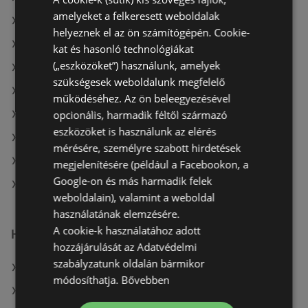
amelyeket a felkeresett weboldalak
A(z) CBA ajánlatai
helyeznek el az ön számítógépén. Cookie-
A(z) Privát ajánlatai
kat és hasonló technológiákat
(„eszközöket”) használunk, amelyek
A(z) Penny-Market Kft. aktuális akciós újságjai
szükségesek weboldalunk megfelelő
A(z) Príma aktuális akciós újságjai
működéséhez. Az ön beleegyezésével
opcionális, harmadik féltől származó
A(z) Müller HU aktuális akciós újságjai
eszközöket is használunk az elérés
A(z) AlphaZoo aktuális akciós újságjai
mérésére, személyre szabott hirdetések
A(z) Family Frost aktuális akciós újságjai
megjelenítésére (például a Facebookon, a
Google-on és más harmadik felek
A(z) Spar üzletei itt: Sopron-Fertődi
weboldalain), valamint a weboldal
használatának elemzésére.
A cookie-k használatához adott
Hasonló kiskereskedők
hozzájárulását az Adatvédelmi
szabályzatunk oldalán bármikor
A(z) Príma ajánlatai
módosíthatja.
Bővebben
A(z) Family Frost ajánlatai