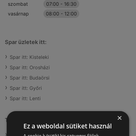
szombat
07:00
-
16:30
vasárnap
08:00
-
12:00
Spar üzletek itt:
Spar itt: Kisteleki
Spar itt: Orosházi
Spar itt: Budaörsi
Spar itt: Győri
Spar itt: Lenti
×
További linkek
Ez a weboldal sütiket használ
A(z) Spar ajánlatai
A cookie-k (sütik) kis szöveges fájlok,