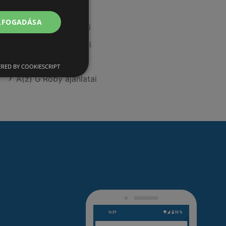
A(z) CBA ajánlatai
ELFOGADÁSA
A(z) Príma ajánlatai
A(z) Privát ajánlatai
A(z) Reál ajánlatai
RED BY COOKIESCRIPT
A(z) G'Roby ajánlatai