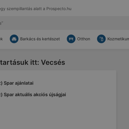
egy szempillantás alatt a
Prospecto.hu
ek
Barkács és kertészet
Otthon
Kozmetikum
atartásuk itt: Vecsés
) Spar ajánlatai
) Spar aktuális akciós újságjai