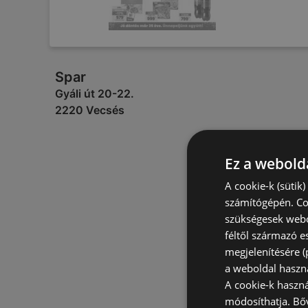
Spar
Gyáli út 20-22.
2220 Vecsés
Ez a webolda
A cookie-k (sütik
számítógépén. Co
szükségesek webo
féltől származó e
megjelenítésére 
a weboldal haszn
A cookie-k haszn
módosíthatja.
Bő