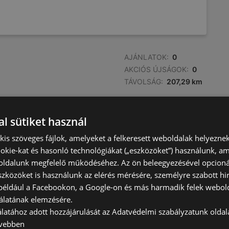
AJÁNLATOK:
0
AKCIÓS ÚJSÁGOK:
0
TÁVOLSÁG:
207,29 km
l sütiket használ
) kis szöveges fájlok, amelyeket a felkeresett weboldalak helyeznek
okie-kat és hasonló technológiákat („eszközöket”) használunk, a
ldalunk megfelelő működéséhez. Az ön beleegyezésével opcioná
szközöket is használunk az elérés mérésére, személyre szabott hi
(például a Facebookon, a Google-on és más harmadik felek webold
álatának elemzésére.
álatához adott hozzájárulását az Adatvédelmi szabályzatunk olda
vebben