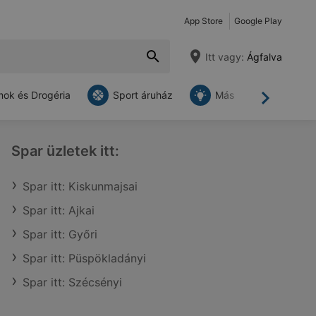
App Store
Google Play
Itt vagy:
Ágfalva
ok és Drogéria
Sport áruház
Más
Tovább
Spar üzletek itt:
Spar itt: Kiskunmajsai
Spar itt: Ajkai
Spar itt: Győri
Spar itt: Püspökladányi
Spar itt: Szécsényi