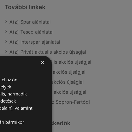
További linkek
A(z) Spar ajánlatai
A(z) Tesco ajánlatai
A(z) Interspar ajánlatai
A(z) Privát aktuális akciós újságjai
×
A(z) ÁRKLUB aktuális akciós újságjai
A(z) Coop aktuális akciós újságjai
 el az ön
A(z) ALDI aktuális akciós újságjai
melyek
A(z) Metro aktuális akciós újságjai
lis, harmadik
rdetések
A(z) Spar üzletei itt: Sopron-Fertődi
alain), valamint
lán bármikor
Hasonló kiskereskedők