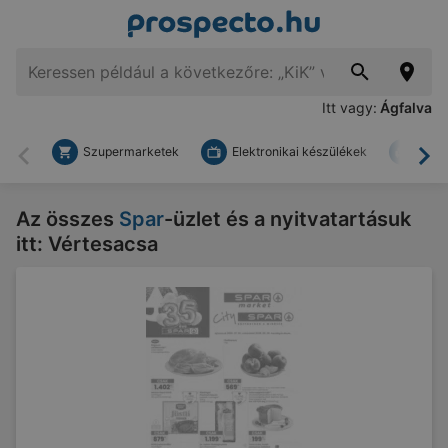
Itt vagy:
Ágfalva
Szupermarketek
Elektronikai készülékek
Bark
Vissza
To
Az összes
Spar
-üzlet és a nyitvatartásuk
itt: Vértesacsa