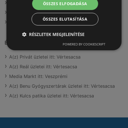
A(z) Coop ajánlatai
ÖSSZES ELFOGADÁSA
A(z) Interspar ajánlatai
ÖSSZES ELUTASÍTÁSA
A(z) Lidl ajánlatai
RÉSZLETEK MEGJELENÍTÉSE
Érdeklődésre számot tartó elemek itt:
POWERED BY COOKIESCRIPT
A(z) Privát üzletei itt: Vértesacsa
A(z) Reál üzletei itt: Vértesacsa
Media Markt itt: Veszprémi
A(z) Benu Gyógyszertárak üzletei itt: Vértesacsa
A(z) Kulcs patika üzletei itt: Vértesacsa