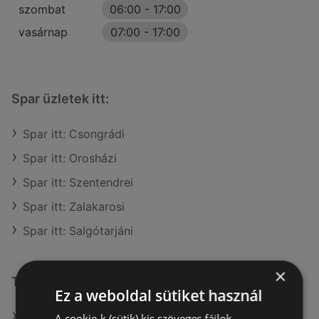
szombat
06:00
-
17:00
vasárnap
07:00
-
17:00
Spar üzletek itt:
Spar itt: Csongrádi
Spar itt: Orosházi
Spar itt: Szentendrei
Spar itt: Zalakarosi
Spar itt: Salgótarjáni
×
További linkek
Ez a weboldal sütiket használ
A(z) Spar ajánlatai
A cookie-k (sütik) kis szöveges fájlok,