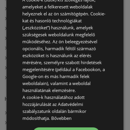
amelyeket a felkeresett weboldalak
A(z) Privát ajánlatai
helyeznek el az ön számítógépén. Cookie-
A(z) Privát max ajánlatai
kat és hasonló technológiákat
(„eszközöket”) használunk, amelyek
A(z) Auchan aktuális akciós újságjai
szükségesek weboldalunk megfelelő
A(z) Ecofamily aktuális akciós újságjai
működéséhez. Az ön beleegyezésével
opcionális, harmadik féltől származó
A(z) Tesco aktuális akciós újságjai
eszközöket is használunk az elérés
A(z) Coop aktuális akciós újságjai
mérésére, személyre szabott hirdetések
A(z) ALDI aktuális akciós újságjai
megjelenítésére (például a Facebookon, a
Google-on és más harmadik felek
A(z) Spar üzletei itt: Sopron-Fertődi
weboldalain), valamint a weboldal
használatának elemzésére.
A cookie-k használatához adott
Hasonló kiskereskedők
hozzájárulását az Adatvédelmi
szabályzatunk oldalán bármikor
A(z) Metro ajánlatai
módosíthatja.
Bővebben
A(z) Family Frost ajánlatai