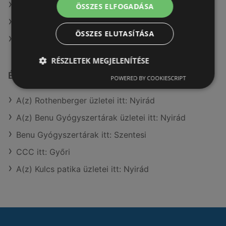
A(z) AlphaZoo ajánlatai
ÖSSZES ELFOGADÁSA
A(z) Lidl ajánlatai
ÖSSZES ELUTASÍTÁSA
A(z) G'Roby ajánlatai
RÉSZLETEK MEGJELENÍTÉSE
Érdeklődésre számot tartó elemek itt:
POWERED BY COOKIESCRIPT
A(z) Rothenberger üzletei itt: Nyirád
A(z) Benu Gyógyszertárak üzletei itt: Nyirád
Benu Gyógyszertárak itt: Szentesi
CCC itt: Győri
A(z) Kulcs patika üzletei itt: Nyirád