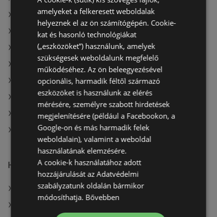
amelyeket a felkeresett weboldalak
A(z) CBA ajánlatai
helyeznek el az ön számítógépén. Cookie-
A(z) Interspar ajánlatai
kat és hasonló technológiákat
(„eszközöket”) használunk, amelyek
A(z) Ecofamily aktuális akciós újságjai
szükségesek weboldalunk megfelelő
A(z) CBA aktuális akciós újságjai
működéséhez. Az ön beleegyezésével
opcionális, harmadik féltől származó
A(z) Auchan aktuális akciós újságjai
eszközöket is használunk az elérés
A(z) Merkury Market aktuális akciós újságjai
mérésére, személyre szabott hirdetések
A(z) Müller HU aktuális akciós újságjai
megjelenítésére (például a Facebookon, a
Google-on és más harmadik felek
A(z) Spar üzletei itt: Sopron-Fertődi
weboldalain), valamint a weboldal
használatának elemzésére.
A cookie-k használatához adott
Hasonló kiskereskedők
hozzájárulását az Adatvédelmi
szabályzatunk oldalán bármikor
A(z) Privát ajánlatai
módosíthatja.
Bővebben
A(z) Müller HU ajánlatai