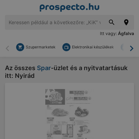
Itt vagy:
Ágfalva
Szupermarketek
Elektronikai készülékek
Bark
Vissza
To
Az összes
Spar
-üzlet és a nyitvatartásuk
itt: Nyirád