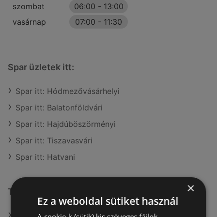
szombat
06:00
-
13:00
vasárnap
07:00
-
11:30
Spar üzletek itt:
Spar itt: Hódmezővásárhelyi
Spar itt: Balatonföldvári
Spar itt: Hajdúböszörményi
Spar itt: Tiszavasvári
Spar itt: Hatvani
×
További linkek
Ez a weboldal sütiket használ
A(z) Spar ajánlatai
A cookie-k (sütik) kis szöveges fájlok,