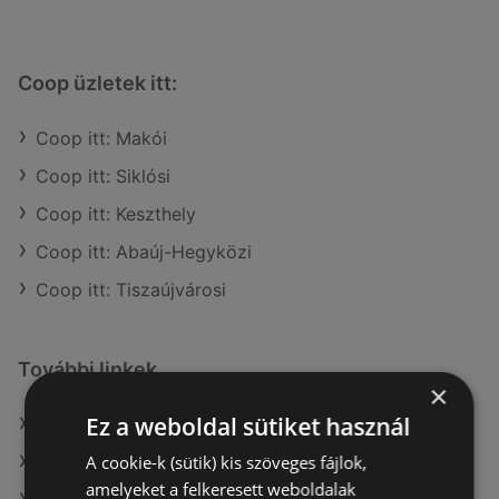
Coop üzletek itt:
Coop itt: Makói
Coop itt: Siklósi
Coop itt: Keszthely
Coop itt: Abaúj-Hegyközi
Coop itt: Tiszaújvárosi
További linkek
×
Ez a weboldal sütiket használ
A(z) Coop ajánlatai
A cookie-k (sütik) kis szöveges fájlok,
A(z) COOP Szolnok Zrt. ajánlatai
amelyeket a felkeresett weboldalak