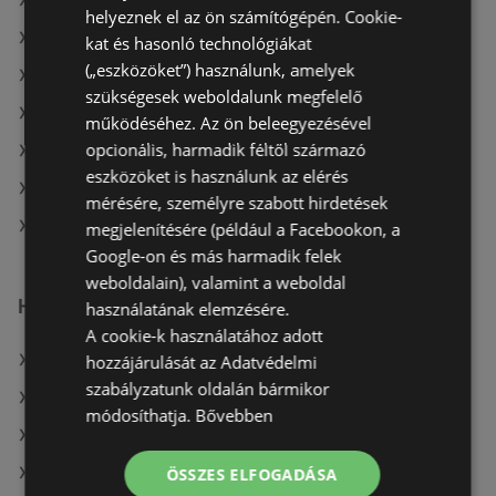
A(z) G'Roby ajánlatai
helyeznek el az ön számítógépén. Cookie-
A(z) Auchan aktuális akciós újságjai
kat és hasonló technológiákat
(„eszközöket”) használunk, amelyek
A(z) Spar aktuális akciós újságjai
szükségesek weboldalunk megfelelő
A(z) Ecofamily aktuális akciós újságjai
működéséhez. Az ön beleegyezésével
opcionális, harmadik féltől származó
A(z) CBA aktuális akciós újságjai
eszközöket is használunk az elérés
A(z) Merkury Market aktuális akciós újságjai
mérésére, személyre szabott hirdetések
A(z) Coop üzletei itt: Sopron-Fertődi
megjelenítésére (például a Facebookon, a
Google-on és más harmadik felek
weboldalain), valamint a weboldal
Hasonló kiskereskedők
használatának elemzésére.
A cookie-k használatához adott
A(z) Tesco ajánlatai
hozzájárulását az Adatvédelmi
szabályzatunk oldalán bármikor
A(z) ALDI ajánlatai
módosíthatja.
Bővebben
A(z) Fressnapf-Hungária Kft. ajánlatai
A(z) Spar ajánlatai
ÖSSZES ELFOGADÁSA