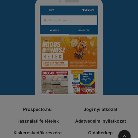
Prospecto.hu
Jogi nyilatkozat
Használati feltételek
Adatvédelmi nyilatkozat
Kiskereskedők részére
Oldaltérkép
A tete