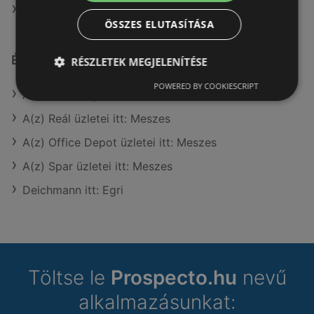
A(z) Interspar ajánlatai
ÖSSZES ELUTASÍTÁSA
Érdeklődésre számot tartó elemek itt:
RÉSZLETEK MEGJELENÍTÉSE
POWERED BY COOKIESCRIPT
A(z) OBI Hungary Retail kft üzletei itt: Meszes
A(z) Reál üzletei itt: Meszes
A(z) Office Depot üzletei itt: Meszes
A(z) Spar üzletei itt: Meszes
Deichmann itt: Egri
Töltse le
Prospecto.hu
nevű
alkalmazásunkat: