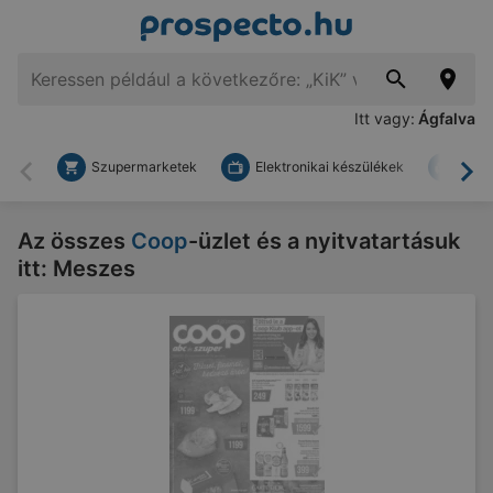
Itt vagy:
Ágfalva
Szupermarketek
Elektronikai készülékek
Bark
Vissza
To
Az összes
Coop
-üzlet és a nyitvatartásuk
itt: Meszes