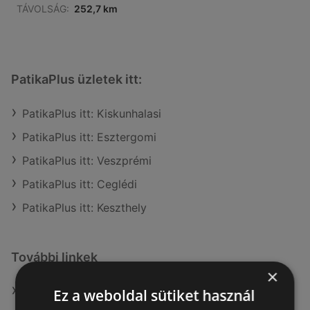
TÁVOLSÁG:
252,7 km
PatikaPlus üzletek itt:
PatikaPlus itt: Kiskunhalasi
PatikaPlus itt: Esztergomi
PatikaPlus itt: Veszprémi
PatikaPlus itt: Ceglédi
PatikaPlus itt: Keszthely
További linkek
×
A(z) PatikaPlus ajánlatai
Ez a weboldal sütiket használ