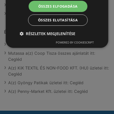
A(z) Benu Gyógyszertárak ajánlatai
ÖSSZES ELFOGADÁSA
A(z) Gyöngy Patikak ajánlatai
ÖSSZES ELUTASÍTÁSA
Érdeklődésre számot tartó elemek itt:
RÉSZLETEK MEGJELENÍTÉSE
POWERED BY COOKIESCRIPT
A(z) Benu Gyógyszertárak üzletei itt: Cegléd
Mutassa a(z) Coop Tisza összes ajánlatát itt:
Cegléd
A(z) KiK TEXTIL ÉS NON-FOOD KFT. (HU) üzletei itt:
Cegléd
A(z) Gyöngy Patikak üzletei itt: Cegléd
A(z) Penny-Market Kft. üzletei itt: Cegléd