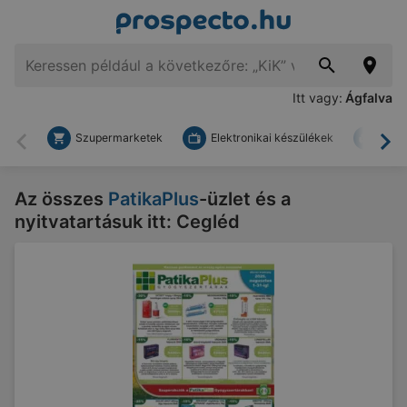
Itt vagy:
Ágfalva
Szupermarketek
Elektronikai készülékek
Bark
Vissza
To
Az összes
PatikaPlus
-üzlet és a
nyitvatartásuk itt: Cegléd