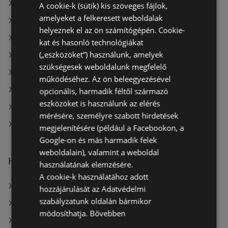
A(z) Benu Gyógyszertárak ajánlatai
A cookie-k (sütik) kis szöveges fájlok,
amelyeket a felkeresett weboldalak
A(z) Gyöngy Patikak ajánlatai
helyeznek el az ön számítógépén. Cookie-
A(z) Alma Gyógyszertárak aktuális akciós újságjai
kat és hasonló technológiákat
(„eszközöket”) használunk, amelyek
A(z) Kulcs patika aktuális akciós újságjai
szükségesek weboldalunk megfelelő
A(z) Vianni aktuális akciós újságjai
működéséhez. Az ön beleegyezésével
A(z) Avon aktuális akciós újságjai
opcionális, harmadik féltől származó
eszközöket is használunk az elérés
A(z) Gyöngy Patikak aktuális akciós újságjai
mérésére, személyre szabott hirdetések
A(z) PatikaPlus üzletei itt: Sopron-Fertődi
megjelenítésére (például a Facebookon, a
Google-on és más harmadik felek
weboldalain), valamint a weboldal
Hasonló kiskereskedők
használatának elemzésére.
A cookie-k használatához adott
A(z) goods market ajánlatai
hozzájárulását az Adatvédelmi
szabályzatunk oldalán bármikor
A(z) Rossmann ajánlatai
módosíthatja.
Bővebben
A(z) dm ajánlatai