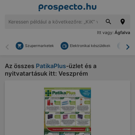
Itt vagy:
Ágfalva
Szupermarketek
Elektronikai készülékek
Bark
Vissza
To
Az összes
PatikaPlus
-üzlet és a
nyitvatartásuk itt: Veszprém