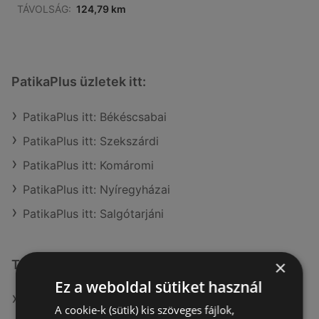
TÁVOLSÁG:
124,79 km
PatikaPlus üzletek itt:
PatikaPlus itt: Békéscsabai
PatikaPlus itt: Szekszárdi
PatikaPlus itt: Komáromi
PatikaPlus itt: Nyíregyházai
PatikaPlus itt: Salgótarjáni
×
További linkek
Ez a weboldal sütiket használ
A(z) PatikaPlus ajánlatai
A cookie-k (sütik) kis szöveges fájlok,