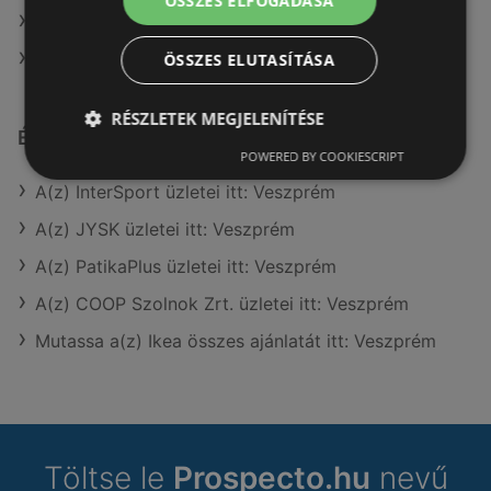
ÖSSZES ELFOGADÁSA
A(z) Benu Gyógyszertárak ajánlatai
A(z) Kulcs patika ajánlatai
ÖSSZES ELUTASÍTÁSA
RÉSZLETEK MEGJELENÍTÉSE
Érdeklődésre számot tartó elemek itt:
POWERED BY COOKIESCRIPT
A(z) InterSport üzletei itt: Veszprém
A(z) JYSK üzletei itt: Veszprém
A(z) PatikaPlus üzletei itt: Veszprém
A(z) COOP Szolnok Zrt. üzletei itt: Veszprém
Mutassa a(z) Ikea összes ajánlatát itt: Veszprém
Töltse le
Prospecto.hu
nevű