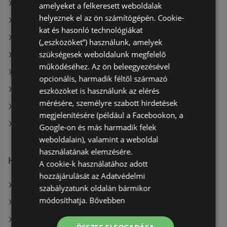
A(z) Vianni ajánlatai
amelyeket a felkeresett weboldalak
helyeznek el az ön számítógépén. Cookie-
A(z) Kulcs patika ajánlatai
kat és hasonló technológiákat
A(z) Gyöngy Patikak aktuális akciós újságjai
(„eszközöket”) használunk, amelyek
szükségesek weboldalunk megfelelő
A(z) Douglas aktuális akciós újságjai
működéséhez. Az ön beleegyezésével
A(z) Magnetic aktuális akciós újságjai
opcionális, harmadik féltől származó
A(z) Oriflame aktuális akciós újságjai
eszközöket is használunk az elérés
mérésére, személyre szabott hirdetések
A(z) Kulcs patika aktuális akciós újságjai
megjelenítésére (például a Facebookon, a
A(z) PatikaPlus üzletei itt: Sopron-Fertődi
Google-on és más harmadik felek
weboldalain), valamint a weboldal
használatának elemzésére.
Hasonló kiskereskedők
A cookie-k használatához adott
hozzájárulását az Adatvédelmi
A(z) Alma Gyógyszertárak ajánlatai
szabályzatunk oldalán bármikor
módosíthatja.
Bővebben
A(z) Rossmann ajánlatai
A(z) dm ajánlatai