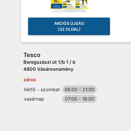
AKCIÓS ÚJSÁG
(32 OLDAL)
Tesco
Beregszászi út 1/b 1 / b
4800 Vásárosnamény
zárva
hétfő - szombat
06:00
-
21:00
vasárnap
07:00
-
18:00