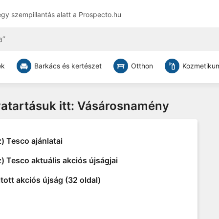
egy szempillantás alatt a
Prospecto.hu
ek
Barkács és kertészet
Otthon
Kozmetikum
tvatartásuk itt: Vásárosnamény
) Tesco ajánlatai
) Tesco aktuális akciós újságjai
tott akciós újság (32 oldal)