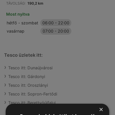
TÁVOLSÁG:
190,2 km
Most nyitva
hétfő - szombat
06:00
-
22:00
vasárnap
07:00
-
20:00
Tesco üzletek itt:
Tesco itt: Dunaújvárosi
Tesco itt: Gárdonyi
Tesco itt: Oroszlányi
Tesco itt: Sopron-Fertődi
Tesco itt: Berettyóújfalui
×