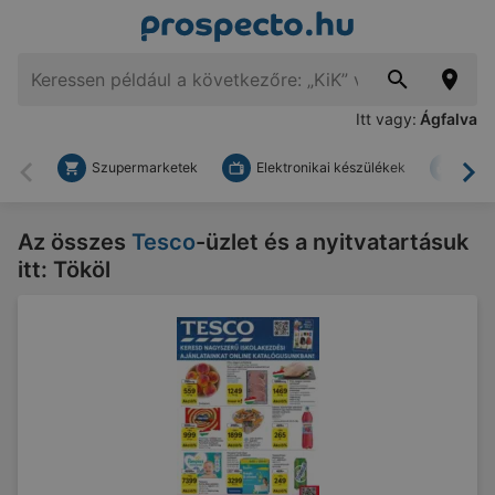
Itt vagy:
Ágfalva
Szupermarketek
Elektronikai készülékek
Bark
Vissza
To
Az összes
Tesco
-üzlet és a nyitvatartásuk
itt: Tököl