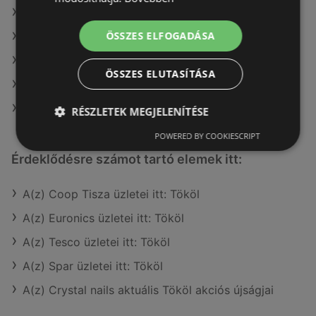
A(z) Penny-Market Kft. ajánlatai
ÖSSZES ELFOGADÁSA
A(z) Príma ajánlatai
A(z) Spar ajánlatai
ÖSSZES ELUTASÍTÁSA
A(z) Ecofamily ajánlatai
A(z) Aldi ajánlatai
RÉSZLETEK MEGJELENÍTÉSE
POWERED BY COOKIESCRIPT
Érdeklődésre számot tartó elemek itt:
A(z) Coop Tisza üzletei itt: Tököl
A(z) Euronics üzletei itt: Tököl
A(z) Tesco üzletei itt: Tököl
A(z) Spar üzletei itt: Tököl
A(z) Crystal nails aktuális Tököl akciós újságjai