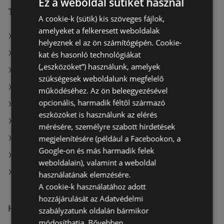
Ez a weboldal sütiket használ
További linkek
A cookie-k (sütik) kis szöveges fájlok,
amelyeket a felkeresett weboldalak
A(z) Tesco ajánlatai
helyeznek el az ön számítógépén. Cookie-
A(z) CBA ajánlatai
kat és hasonló technológiákat
(„eszközöket”) használunk, amelyek
A(z) Coop Tisza ajánlatai
szükségesek weboldalunk megfelelő
A(z) Príma aktuális akciós újságjai
működéséhez. Az ön beleegyezésével
opcionális, harmadik féltől származó
A(z) Privát aktuális akciós újságjai
eszközöket is használunk az elérés
A(z) Penny-Market Kft. aktuális akciós újságjai
mérésére, személyre szabott hirdetések
megjelenítésére (például a Facebookon, a
A(z) ALDI aktuális akciós újságjai
Google-on és más harmadik felek
A(z) Ecofamily aktuális akciós újságjai
weboldalain), valamint a weboldal
A(z) Tesco üzletei itt: Sopron-Fertődi
használatának elemzésére.
A cookie-k használatához adott
hozzájárulását az Adatvédelmi
Hasonló kiskereskedők
szabályzatunk oldalán bármikor
módosíthatja.
Bővebben