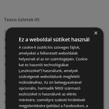
Tesco üzletek itt:
×
Tesco itt: Siófoki
Ez a weboldal sütiket használ
Tesco itt: Balatonfüredi
A cookie-k (sütik) kis szöveges fájlok,
Tesco itt: Veszprémi
amelyeket a felkeresett weboldalak
Tesco itt: Dabasi
helyeznek el az ön számítógépén. Cookie-
kat és hasonló technológiákat
Tesco itt: Monori
(„eszközöket”) használunk, amelyek
szükségesek weboldalunk megfelelő
További linkek
működéséhez. Az ön beleegyezésével
opcionális, harmadik féltől származó
eszközöket is használunk az elérés
A(z) Tesco ajánlatai
mérésére, személyre szabott hirdetések
A(z) Penny-Market Kft. ajánlatai
megjelenítésére (például a Facebookon, a