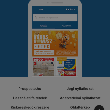
Prospecto.hu
Jogi nyilatkozat
Használati feltételek
Adatvédelmi nyilatkozat
Kiskereskedők részére
Oldaltérkép
A tete