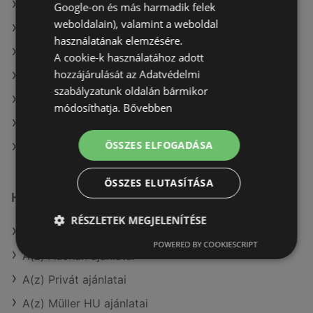
A(z) Coop ajánlatai
Google-on és más harmadik felek
weboldalain), valamint a weboldal
A(z) Ecofamily aktuális akciós újságjai
használatának elemzésére.
A(z) Coop aktuális akciós újságjai
A cookie-k használatához adott
hozzájárulását az Adatvédelmi
A(z) Family Frost aktuális akciós újságjai
szabályzatunk oldalán bármikor
A(z) Merkury Market aktuális akciós újságjai
módosíthatja.
Bővebben
A(z) ALDI aktuális akciós újságjai
ÖSSZES ELFOGADÁSA
A(z) Tesco üzletei itt: Sopron-Fertődi
ÖSSZES ELUTASÍTÁSA
Hasonló kiskereskedők
RÉSZLETEK MEGJELENÍTÉSE
A(z) Penny-Market Kft. ajánlatai
POWERED BY COOKIESCRIPT
A(z) Auchan ajánlatai
A(z) Privát ajánlatai
A(z) Müller HU ajánlatai