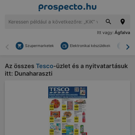
Itt vagy:
Ágfalva
Szupermarketek
Elektronikai készülékek
Bark
Vissza
To
Az összes
Tesco
-üzlet és a nyitvatartásuk
itt: Dunaharaszti