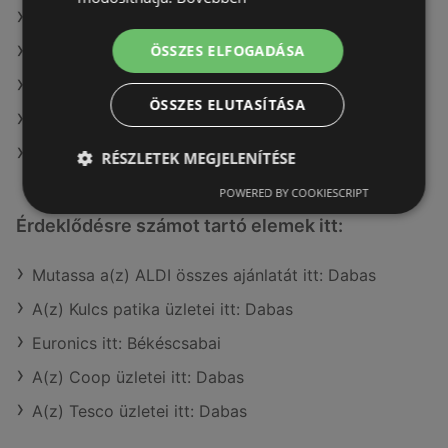
A(z) Auchan ajánlatai
ÖSSZES ELFOGADÁSA
A(z) Príma ajánlatai
A(z) Family Frost ajánlatai
ÖSSZES ELUTASÍTÁSA
A(z) Reál ajánlatai
A(z) Lidl ajánlatai
RÉSZLETEK MEGJELENÍTÉSE
POWERED BY COOKIESCRIPT
Érdeklődésre számot tartó elemek itt:
Mutassa a(z) ALDI összes ajánlatát itt: Dabas
A(z) Kulcs patika üzletei itt: Dabas
Euronics itt: Békéscsabai
A(z) Coop üzletei itt: Dabas
A(z) Tesco üzletei itt: Dabas