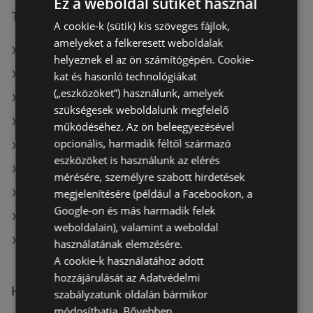
Ez a weboldal sütiket használ
További linkek
A cookie-k (sütik) kis szöveges fájlok,
amelyeket a felkeresett weboldalak
A(z) Tesco ajánlatai
helyeznek el az ön számítógépén. Cookie-
A(z) Interspar ajánlatai
kat és hasonló technológiákat
(„eszközöket”) használunk, amelyek
A(z) Aldi ajánlatai
szükségesek weboldalunk megfelelő
A(z) ÁRKLUB aktuális akciós újságjai
működéséhez. Az ön beleegyezésével
opcionális, harmadik féltől származó
A(z) CBA aktuális akciós újságjai
eszközöket is használunk az elérés
A(z) Reál aktuális akciós újságjai
mérésére, személyre szabott hirdetések
megjelenítésére (például a Facebookon, a
A(z) AlphaZoo aktuális akciós újságjai
Google-on és más harmadik felek
A(z) COOP Szolnok Zrt. aktuális akciós újságjai
weboldalain), valamint a weboldal
A(z) Tesco üzletei itt: Sopron-Fertődi
használatának elemzésére.
A cookie-k használatához adott
hozzájárulását az Adatvédelmi
Hasonló kiskereskedők
szabályzatunk oldalán bármikor
módosíthatja.
Bővebben