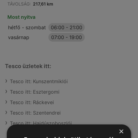
TÁVOLSÁG:
217,61 km
Most nyitva
hétfő - szombat
06:00
-
21:00
vasárnap
07:00
-
19:00
Tesco üzletek itt:
Tesco itt: Kunszentmiklói
Tesco itt: Esztergomi
Tesco itt: Ráckevei
Tesco itt: Szentendrei
Tesco itt: Hajdúszoboszlói
×