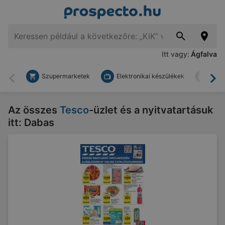
Itt vagy:
Ágfalva
Szupermarketek
Elektronikai készülékek
Bark
Vissza
To
Az összes
Tesco
-üzlet és a nyitvatartásuk
itt: Dabas