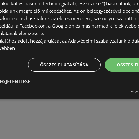
okie-kat és hasonló technológiákat („eszközöket”) használunk, a
ldalunk megfelelő működéséhez. Az ön beleegyezésével opcioná
szközöket is használunk az elérés mérésére, személyre szabott hi
(például a Facebookon, a Google-on és más harmadik felek webold
álatának elemzésére.
álatához adott hozzájárulását az Adatvédelmi szabályzatunk olda
vebben
ÖSSZES ELUTASÍTÁSA
ÖSSZES 
EGJELENÍTÉSE
POWE