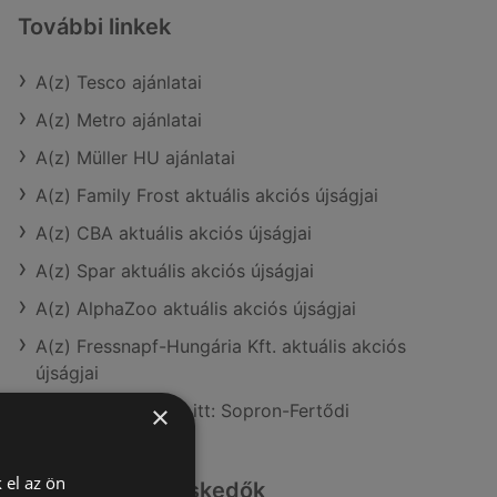
További linkek
A(z) Tesco ajánlatai
A(z) Metro ajánlatai
A(z) Müller HU ajánlatai
A(z) Family Frost aktuális akciós újságjai
A(z) CBA aktuális akciós újságjai
A(z) Spar aktuális akciós újságjai
A(z) AlphaZoo aktuális akciós újságjai
A(z) Fressnapf-Hungária Kft. aktuális akciós
újságjai
A(z) Tesco üzletei itt: Sopron-Fertődi
×
 el az ön
Hasonló kiskereskedők