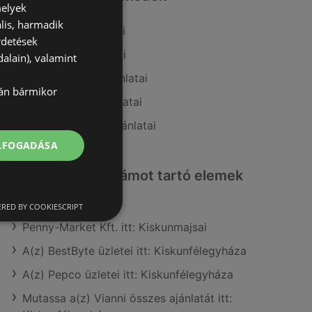
melyek
lis, harmadik
A(z) Príma ajánlatai
rdetések
A(z) Privát ajánlatai
alain), valamint
A(z) Ecofamily ajánlatai
lán bármikor
A(z) Interspar ajánlatai
A(z) Coop Tisza ajánlatai
ELFOGADÁSA
Érdeklődésre számot tartó elemek
itt:
RED BY COOKIESCRIPT
Penny-Market Kft. itt: Kiskunmajsai
A(z) BestByte üzletei itt: Kiskunfélegyháza
A(z) Pepco üzletei itt: Kiskunfélegyháza
Mutassa a(z) Vianni összes ajánlatát itt: