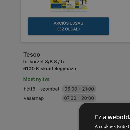
AKCIÓS ÚJSÁG
(32 OLDAL)
Tesco
Ix. körzet 8/B 8 / b
6100 Kiskunfélegyháza
Most nyitva
hétfő - szombat
06:00
-
21:00
vasárnap
07:00
-
20:00
Ez a webolda
A cookie-k (sütik