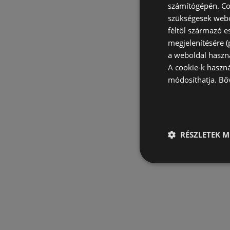
számítógépén. Co
szükségesek webo
féltől származó e
megjelenítésére 
a weboldal haszn
A cookie-k haszn
módosíthatja.
Bő
RÉSZLETEK M