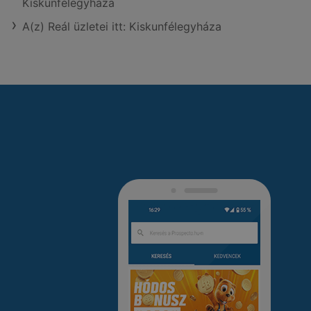
Kiskunfélegyháza
A(z) Reál üzletei itt: Kiskunfélegyháza