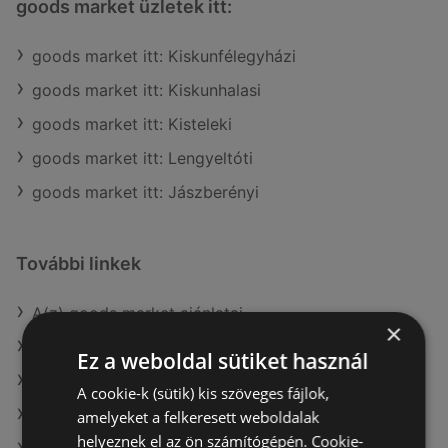
goods market üzletek itt:
goods market itt: Kiskunfélegyházi
goods market itt: Kiskunhalasi
goods market itt: Kisteleki
goods market itt: Lengyeltóti
goods market itt: Jászberényi
További linkek
A(z) goods market ajánlatai
×
A(z) Alma Gyógyszertárak ajánlatai
Ez a weboldal sütiket használ
A(z) Kulcs patika ajánlatai
A cookie-k (sütik) kis szöveges fájlok,
A(z) Alma Gyógyszertárak aktuális akciós újságjai
amelyeket a felkeresett weboldalak
helyeznek el az ön számítógépén. Cookie-