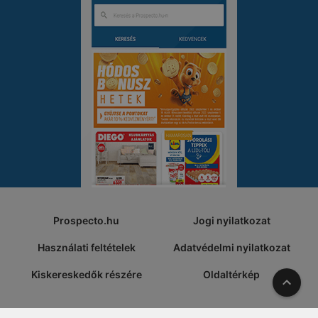
Prospecto.hu
Jogi nyilatkozat
Használati feltételek
Adatvédelmi nyilatkozat
Kiskereskedők részére
Oldaltérkép
A tete