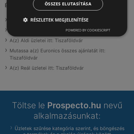
ÖSSZES ELUTASÍTÁSA
Érdeklődésre számot tartó elemek itt:
RÉSZLETEK MEGJELENÍTÉSE
A(z) Spar market üzletei itt: Tiszaföldvár
A(z) Spar City üzletei itt: Tiszaföldvár
POWERED BY COOKIESCRIPT
A(z) Aldi üzletei itt: Tiszaföldvár
Mutassa a(z) Euronics összes ajánlatát itt:
Tiszaföldvár
A(z) Reál üzletei itt: Tiszaföldvár
Töltse le
Prospecto.hu
nevű
alkalmazásunkat:
Üzletek szűrése kategória szerint, és böngészés