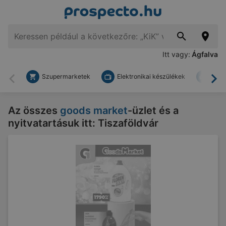
Itt vagy:
Ágfalva
Szupermarketek
Elektronikai készülékek
Bark
Vissza
To
Az összes
goods market
-üzlet és a
nyitvatartásuk itt: Tiszaföldvár