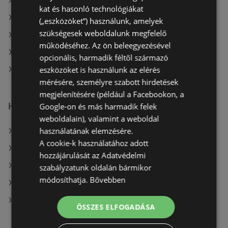
A(z) Rossmann aktuális akciós újságjai
kat és hasonló technológiákat
A(z) Pingvin Patika aktuális akciós újságjai
(„eszközöket”) használunk, amelyek
szükségesek weboldalunk megfelelő
A(z) Gyöngy Patikak aktuális akciós újságjai
működéséhez. Az ön beleegyezésével
A(z) dm aktuális akciós újságjai
opcionális, harmadik féltől származó
eszközöket is használunk az elérés
A(z) goods market üzletei itt: Celldömölki
mérésére, személyre szabott hirdetések
megjelenítésére (például a Facebookon, a
Hasonló kiskereskedők
Google-on és más harmadik felek
weboldalain), valamint a weboldal
használatának elemzésére.
A(z) Vianni ajánlatai
A cookie-k használatához adott
A(z) Douglas ajánlatai
hozzájárulását az Adatvédelmi
A(z) dm ajánlatai
szabályzatunk oldalán bármikor
módosíthatja.
Bővebben
A(z) Benu Gyógyszertárak ajánlatai
A(z) Gyöngy Patikak ajánlatai
ÖSSZES ELFOGADÁSA