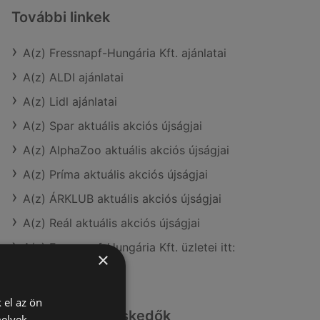
További linkek
A(z) Fressnapf-Hungária Kft. ajánlatai
A(z) ALDI ajánlatai
A(z) Lidl ajánlatai
A(z) Spar aktuális akciós újságjai
A(z) AlphaZoo aktuális akciós újságjai
A(z) Príma aktuális akciós újságjai
A(z) ÁRKLUB aktuális akciós újságjai
A(z) Reál aktuális akciós újságjai
A(z) Fressnapf-Hungária Kft. üzletei itt:
×
Sopron-Fertődi
 el az ön
Hasonló kiskereskedők
melyek