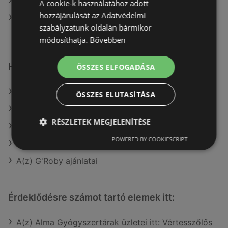
A(z) Reál aktuális akciós újságjai
A cookie-k használatához adott
hozzájárulását az Adatvédelmi
A(z) Fressnapf-Hungária Kft. üzletei itt: Sopron-
szabályzatunk oldalán bármikor
Fertődi
módosíthatja.
Bővebben
Hasonló kiskereskedők
ÖSSZES ELFOGADÁSA
A(z) COOP Szolnok Zrt. ajánlatai
ÖSSZES ELUTASÍTÁSA
A(z) Penny-Market Kft. ajánlatai
RÉSZLETEK MEGJELENÍTÉSE
A(z) Müller HU ajánlatai
POWERED BY COOKIESCRIPT
A(z) Reál ajánlatai
A(z) G'Roby ajánlatai
Érdeklődésre számot tartó elemek itt:
A(z) Alma Gyógyszertárak üzletei itt: Vértesszőlős