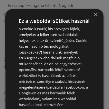
Fressnapf-Hungária Kft. itt: Ceglédi
×
Fressnapf-Hungária Kft. itt: Gödöllői
Ez a weboldal sütiket használ
Fressnapf-Hungária Kft. itt: Szombathelyi
A cookie-k (sütik) kis szöveges fájlok,
amelyeket a felkeresett weboldalak
További linkek
helyeznek el az ön számítógépén. Cookie-
kat és hasonló technológiákat
A(z) Fressnapf-Hungária Kft. ajánlatai
(„eszközöket”) használunk, amelyek
szükségesek weboldalunk megfelelő
A(z) ALDI ajánlatai
működéséhez. Az ön beleegyezésével
A(z) Reál ajánlatai
opcionális, harmadik féltől származó
eszközöket is használunk az elérés
A(z) ÁRKLUB aktuális akciós újságjai
mérésére, személyre szabott hirdetések
A(z) Coop aktuális akciós újságjai
megjelenítésére (például a Facebookon, a
A(z) Chef Market aktuális akciós újságjai
Google-on és más harmadik felek
weboldalain), valamint a weboldal
A(z) Penny-Market Kft. aktuális akciós újságjai
használatának elemzésére.