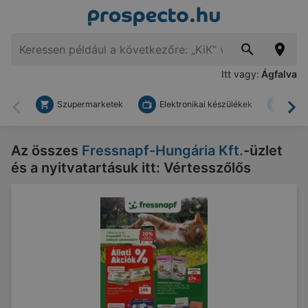
Itt vagy:
Ágfalva
Szupermarketek
Elektronikai készülékek
Bark
Vissza
To
Az összes
Fressnapf-Hungária Kft.
-üzlet
és a nyitvatartásuk itt: Vértesszőlős