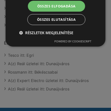
A(z) Müller HU ajánlatai
ÖSSZES ELFOGADÁSA
A(z) Spar ajánlatai
A(z) G'Roby ajánlatai
ÖSSZES ELUTASÍTÁSA
A(z) Coop Tisza ajánlatai
RÉSZLETEK MEGJELENÍTÉSE
POWERED BY COOKIESCRIPT
Érdeklődésre számot tartó elemek itt:
Tesco itt: Egri
A(z) Reál üzletei itt: Dunaújváros
Rossmann itt: Békéscsabai
A(z) Expert Electro üzletei itt: Dunaújváros
A(z) Reál üzletei itt: Dunaújváros