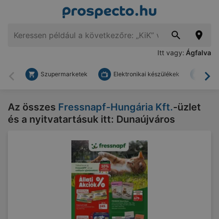
Itt vagy:
Ágfalva
Szupermarketek
Elektronikai készülékek
Bark
Vissza
To
Az összes
Fressnapf-Hungária Kft.
-üzlet
és a nyitvatartásuk itt: Dunaújváros