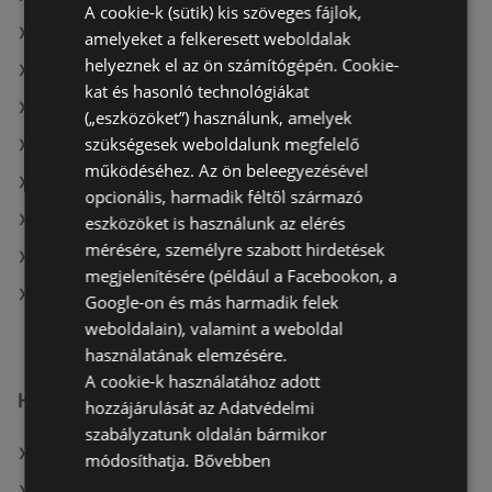
A cookie-k (sütik) kis szöveges fájlok,
A(z) Coop ajánlatai
amelyeket a felkeresett weboldalak
helyeznek el az ön számítógépén. Cookie-
A(z) Aldi ajánlatai
kat és hasonló technológiákat
A(z) Privát aktuális akciós újságjai
(„eszközöket”) használunk, amelyek
szükségesek weboldalunk megfelelő
A(z) Metro aktuális akciós újságjai
működéséhez. Az ön beleegyezésével
A(z) Tesco aktuális akciós újságjai
opcionális, harmadik féltől származó
A(z) CBA aktuális akciós újságjai
eszközöket is használunk az elérés
mérésére, személyre szabott hirdetések
A(z) Penny-Market Kft. aktuális akciós újságjai
megjelenítésére (például a Facebookon, a
A(z) Fressnapf-Hungária Kft. üzletei itt: Sopron-
Google-on és más harmadik felek
Fertődi
weboldalain), valamint a weboldal
használatának elemzésére.
A cookie-k használatához adott
Hasonló kiskereskedők
hozzájárulását az Adatvédelmi
szabályzatunk oldalán bármikor
A(z) Auchan ajánlatai
módosíthatja.
Bővebben