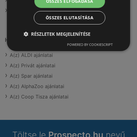
A(z) Spar aktuális akciós újságjai
ÖSSZES ELFOGADÁSA
A(z) Fressnapf-Hungária Kft. üzletei itt: Sopron-
ÖSSZES ELUTASÍTÁSA
Fertődi
RÉSZLETEK MEGJELENÍTÉSE
Hasonló kiskereskedők
POWERED BY COOKIESCRIPT
A(z) ALDI ajánlatai
A(z) Privát ajánlatai
A(z) Spar ajánlatai
A(z) AlphaZoo ajánlatai
A(z) Coop Tisza ajánlatai
Töltse le
Prospecto.hu
nevű