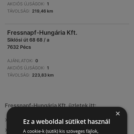
AKCIÓS ÚJSÁGOK:
1
TÁVOLSÁG:
219,46 km
Fressnapf-Hungária Kft.
Siklósi út 68 68 / a
7632 Pécs
AJÁNLATOK:
0
AKCIÓS ÚJSÁGOK:
1
TÁVOLSÁG:
223,83 km
Fressnapf-Hungária Kft. üzletek itt:
×
Ez a weboldal sütiket használ
Fressnapf-Hungária Kft. itt: Székesfehérvári
Fressnapf-Hungária Kft. itt: Budaörsi
A cookie-k (sütik) kis szöveges fájlok,