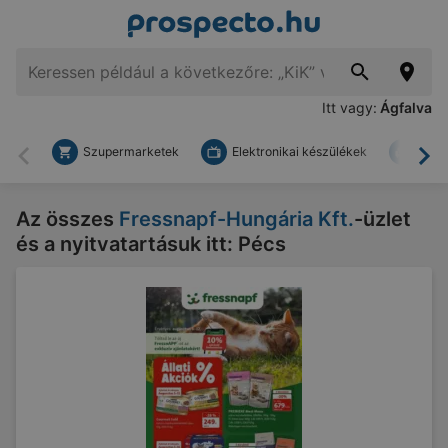
Itt vagy:
Ágfalva
Szupermarketek
Elektronikai készülékek
Bark
Vissza
To
Az összes
Fressnapf-Hungária Kft.
-üzlet
és a nyitvatartásuk itt: Pécs