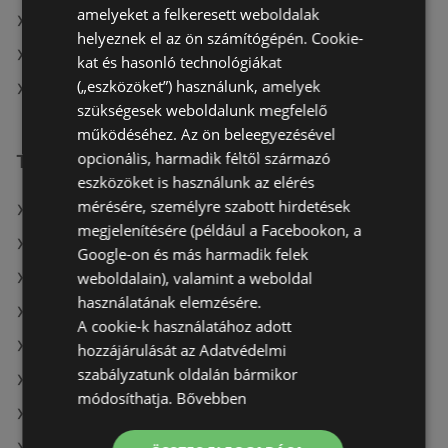
amelyeket a felkeresett weboldalak
Fressnapf-Hungária Kft. itt: Gyáli
helyeznek el az ön számítógépén. Cookie-
Fressnapf-Hungária Kft. itt: Gödöllői
kat és hasonló technológiákat
(„eszközöket”) használunk, amelyek
Fressnapf-Hungária Kft. itt: Sopron-Fertődi
szükségesek weboldalunk megfelelő
működéséhez. Az ön beleegyezésével
opcionális, harmadik féltől származó
További linkek
eszközöket is használunk az elérés
mérésére, személyre szabott hirdetések
A(z) Fressnapf-Hungária Kft. ajánlatai
megjelenítésére (például a Facebookon, a
A(z) Auchan ajánlatai
Google-on és más harmadik felek
weboldalain), valamint a weboldal
A(z) CBA ajánlatai
használatának elemzésére.
A(z) AlphaZoo aktuális akciós újságjai
A cookie-k használatához adott
A(z) COOP Szolnok Zrt. aktuális akciós újságjai
hozzájárulását az Adatvédelmi
szabályzatunk oldalán bármikor
A(z) Tesco aktuális akciós újságjai
módosíthatja.
Bővebben
A(z) Príma aktuális akciós újságjai