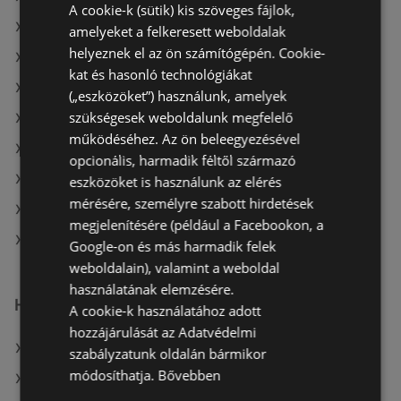
A cookie-k (sütik) kis szöveges fájlok,
A(z) Ecofamily ajánlatai
amelyeket a felkeresett weboldalak
helyeznek el az ön számítógépén. Cookie-
A(z) Interspar ajánlatai
kat és hasonló technológiákat
A(z) CBA aktuális akciós újságjai
(„eszközöket”) használunk, amelyek
szükségesek weboldalunk megfelelő
A(z) Reál aktuális akciós újságjai
működéséhez. Az ön beleegyezésével
A(z) Family Frost aktuális akciós újságjai
opcionális, harmadik féltől származó
A(z) Coop aktuális akciós újságjai
eszközöket is használunk az elérés
mérésére, személyre szabott hirdetések
A(z) Penny-Market Kft. aktuális akciós újságjai
megjelenítésére (például a Facebookon, a
A(z) Príma üzletei itt: Sopron-Fertődi
Google-on és más harmadik felek
weboldalain), valamint a weboldal
használatának elemzésére.
Hasonló kiskereskedők
A cookie-k használatához adott
hozzájárulását az Adatvédelmi
A(z) Tesco ajánlatai
szabályzatunk oldalán bármikor
módosíthatja.
Bővebben
A(z) Metro ajánlatai