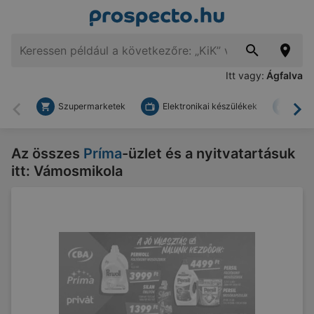
Itt vagy:
Ágfalva
Szupermarketek
Elektronikai készülékek
Bark
Vissza
To
Az összes
Príma
-üzlet és a nyitvatartásuk
itt: Vámosmikola