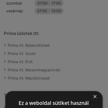
szombat
07:00
-
17:00
vasárnap
07:00
-
13:00
Príma üzletek itt:
Príma itt: Balatonfüredi
Príma itt: Szobi
Príma itt: Érdi
Príma itt: Mosonmagyaróvári
Príma itt: Mezőkövesdi
×
További linkek
Ez a weboldal sütiket használ
A(z) Príma ajánlatai