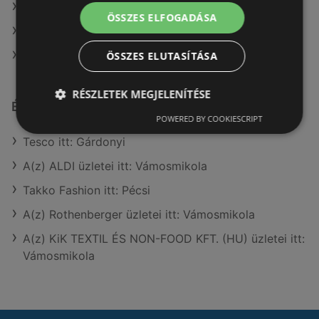
A(z) Müller HU ajánlatai
ÖSSZES ELFOGADÁSA
A(z) Coop ajánlatai
A(z) AlphaZoo ajánlatai
ÖSSZES ELUTASÍTÁSA
RÉSZLETEK MEGJELENÍTÉSE
Érdeklődésre számot tartó elemek itt:
POWERED BY COOKIESCRIPT
Tesco itt: Gárdonyi
A(z) ALDI üzletei itt: Vámosmikola
Takko Fashion itt: Pécsi
A(z) Rothenberger üzletei itt: Vámosmikola
A(z) KiK TEXTIL ÉS NON-FOOD KFT. (HU) üzletei itt:
Vámosmikola