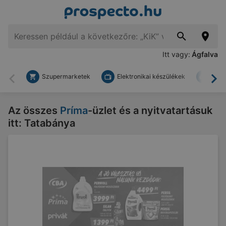
Itt vagy:
Ágfalva
Szupermarketek
Elektronikai készülékek
Bark
Vissza
To
Az összes
Príma
-üzlet és a nyitvatartásuk
itt: Tatabánya