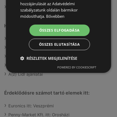
hozzájárulását az Adatvédelmi
A(z) Príma üzletei itt: Sopron-Fertődi
szabályzatunk oldalán bármikor
módosíthatja.
Bővebben
Hasonló kiskereskedők
ÖSSZES ELFOGADÁSA
A(z) Tesco ajánlatai
ÖSSZES ELUTASÍTÁSA
A(z) Privát ajánlatai
A(z) Family Frost ajánlatai
RÉSZLETEK MEGJELENÍTÉSE
A(z) Coop ajánlatai
POWERED BY COOKIESCRIPT
A(z) Lidl ajánlatai
Érdeklődésre számot tartó elemek itt:
Euronics itt: Veszprémi
Penny-Market Kft. itt: Orosházi