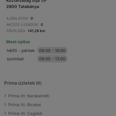
Köztársaság útja 1/F
2800 Tatabánya
AJÁNLATOK:
0
AKCIÓS ÚJSÁGOK:
0
TÁVOLSÁG:
141,28 km
Most nyitva
hétfő - péntek
06:00
-
19:00
szombat
06:00
-
13:00
Príma üzletek itt:
Príma itt: Kecskeméti
Príma itt: Bicskei
Príma itt: Ceglédi