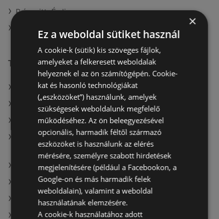
Príma itt: Érdi
×
Príma itt: Téti
Ez a weboldal sütiket használ
A cookie-k (sütik) kis szöveges fájlok,
amelyeket a felkeresett weboldalak
További linkek
helyeznek el az ön számítógépén. Cookie-
kat és hasonló technológiákat
A(z) Príma ajánlatai
(„eszközöket”) használunk, amelyek
A(z) Reál ajánlatai
szükségesek weboldalunk megfelelő
működéséhez. Az ön beleegyezésével
A(z) Privát max ajánlatai
opcionális, harmadik féltől származó
A(z) ALDI Magyarország Élelmiszer Bt. aktuális
eszközöket is használunk az elérés
akciós újságjai
mérésére, személyre szabott hirdetések
A(z) Auchan aktuális akciós újságjai
megjelenítésére (például a Facebookon, a
Google-on és más harmadik felek
A(z) Spar aktuális akciós újságjai
weboldalain), valamint a weboldal
A(z) ÁRKLUB aktuális akciós újságjai
használatának elemzésére.
A cookie-k használatához adott
A(z) Penny-Market Kft. aktuális akciós újságjai