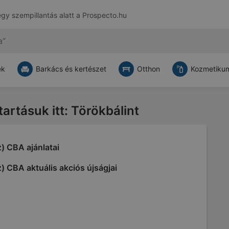
egy szempillantás alatt a
Prospecto.hu
ek
Barkács és kertészet
Otthon
Kozmetikum
tartásuk itt: Törökbálint
) CBA ajánlatai
) CBA aktuális akciós újságjai