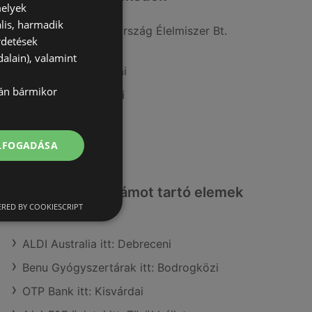
melyek
lis, harmadik
A(z) ALDI Magyarország Élelmiszer Bt.
rdetések
ajánlatai
alain), valamint
A(z) Metro ajánlatai
lán bármikor
A(z) Coop ajánlatai
A(z) Reál ajánlatai
A(z) Lidl ajánlatai
ELFOGADÁSA
Érdeklődésre számot tartó elemek
itt:
RED BY COOKIESCRIPT
ALDI Australia itt: Debreceni
Benu Gyógyszertárak itt: Bodrogközi
OTP Bank itt: Kisvárdai