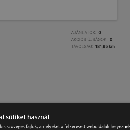
AJÁNLATOK:
0
AKCIÓS ÚJSÁGOK:
0
TÁVOLSÁG:
181,95 km
l sütiket használ
) kis szöveges fájlok, amelyeket a felkeresett weboldalak helyeznek