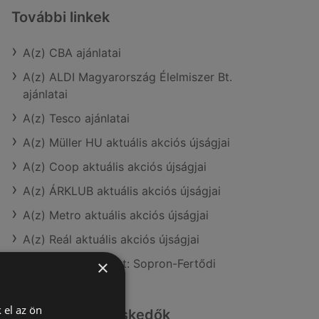
További linkek
A(z) CBA ajánlatai
A(z) ALDI Magyarország Élelmiszer Bt.
ajánlatai
A(z) Tesco ajánlatai
A(z) Müller HU aktuális akciós újságjai
A(z) Coop aktuális akciós újságjai
A(z) ÁRKLUB aktuális akciós újságjai
A(z) Metro aktuális akciós újságjai
A(z) Reál aktuális akciós újságjai
A(z) CBA üzletei itt: Sopron-Fertődi
×
 el az ön
Hasonló kiskereskedők