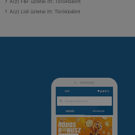
A(z) F&F üzletei itt: Törökbálint
A(z) Lidl üzletei itt: Törökbálint