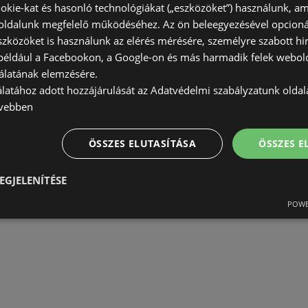
okie-kat és hasonló technológiákat („eszközöket”) használunk, a
ldalunk megfelelő működéséhez. Az ön beleegyezésével opcioná
szközöket is használunk az elérés mérésére, személyre szabott hi
(például a Facebookon, a Google-on és más harmadik felek webold
álatának elemzésére.
álatához adott hozzájárulását az Adatvédelmi szabályzatunk olda
vebben
ÖSSZES ELUTASÍTÁSA
ÖSSZES 
EGJELENÍTÉSE
POWE