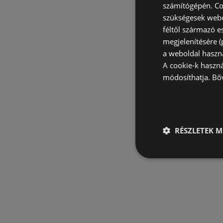
számítógépén. Co
szükségesek webo
féltől származó e
megjelenítésére 
a weboldal haszn
A cookie-k haszn
módosíthatja.
Bő
RÉSZLETEK M