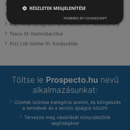
CBA itt: Dunaújvárosi
RÉSZLETEK MEGJELENÍTÉSE
AlphaZoo itt: Zalaegerszegi
POWERED BY COOKIESCRIPT
A(z) Alma Gyógyszertárak üzletei itt: Mezőberény
Tesco itt: Kazincbarcikai
A(z) Lidl üzletei itt: Kisújszállás
Töltse le
Prospecto.hu
nevű
alkalmazásunkat:
Üzletek szűrése kategória szerint, és böngészés
a termékek és a akciós újságok között
Tervezze meg vásárlását könyvjelzőink
segítségével