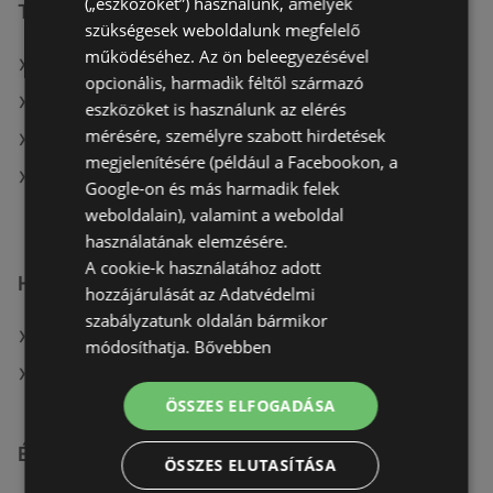
(„eszközöket”) használunk, amelyek
További linkek
szükségesek weboldalunk megfelelő
működéséhez. Az ön beleegyezésével
A(z) KiK TEXTIL ÉS NON-FOOD KFT. (HU) ajánlatai
opcionális, harmadik féltől származó
A(z) TEDi Distribution SAS ajánlatai
eszközöket is használunk az elérés
mérésére, személyre szabott hirdetések
A(z) TEDi Distribution SAS aktuális akciós újságjai
megjelenítésére (például a Facebookon, a
A(z) KiK TEXTIL ÉS NON-FOOD KFT. (HU) aktuális
Google-on és más harmadik felek
akciós újságjai
weboldalain), valamint a weboldal
használatának elemzésére.
A cookie-k használatához adott
Hasonló kiskereskedők
hozzájárulását az Adatvédelmi
szabályzatunk oldalán bármikor
A(z) KiK TEXTIL ÉS NON-FOOD KFT. (HU) ajánlatai
módosíthatja.
Bővebben
A(z) TEDi Distribution SAS ajánlatai
ÖSSZES ELFOGADÁSA
Érdeklődésre számot tartó elemek itt:
ÖSSZES ELUTASÍTÁSA