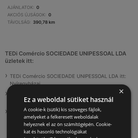
AJÁNLATOK:
0
AKCIÓS ÚJSÁGOK:
0
TÁVOLSÁG:
390,78 km
TEDi Comércio SOCIEDADE UNIPESSOAL LDA
üzletek itt:
TEDi Comércio SOCIEDADE UNIPESSOAL LDA itt:
Nyíregyházai
×
TEDi Comércio SOCIEDADE UNIPESSOAL LDA itt:
Ez a weboldal sütiket használ
Szolnoki
A cookie-k (sütik) kis szöveges fájlok,
TEDi Comércio SOCIEDADE UNIPESSOAL LDA itt:
amelyeket a felkeresett weboldalak
Mezőkövesdi
helyeznek el az ön számítógépén. Cookie-
kat és hasonló technológiákat