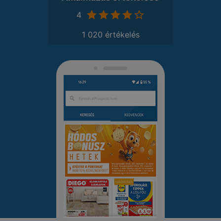
4
1 020 értékelés