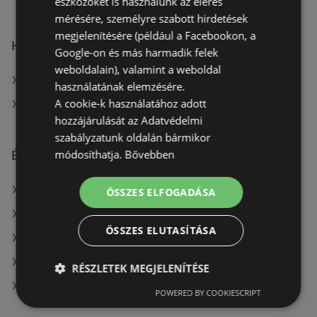
eszközöket is használunk az elérés
mérésére, személyre szabott hirdetések
megjelenítésére (például a Facebookon, a
Hasonló kiskereskedők
Google-on és más harmadik felek
weboldalain), valamint a weboldal
A(z) KiK TEXTIL ÉS NON-FOOD KFT. (HU) ajánlatai
használatának elemzésére.
A cookie-k használatához adott
A(z) TEDi Distribution SAS ajánlatai
hozzájárulását az Adatvédelmi
szabályzatunk oldalán bármikor
módosíthatja.
Bővebben
Érdeklődésre számot tartó elemek itt:
A(z) Coop üzletei itt: Alattyán
ÖSSZES ELFOGADÁSA
A(z) Gyöngy Patikak üzletei itt: Forráskút
ÖSSZES ELUTASÍTÁSA
Rossmann itt: Vásárosnaményi
A(z) PatikaPlus üzletei itt: Cegléd
RÉSZLETEK MEGJELENÍTÉSE
Aldi itt: Szegedi
POWERED BY COOKIESCRIPT