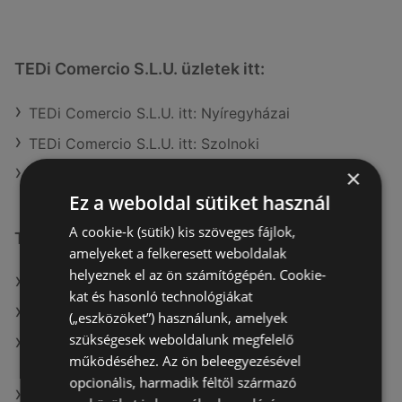
TEDi Comercio S.L.U. üzletek itt:
TEDi Comercio S.L.U. itt: Nyíregyházai
TEDi Comercio S.L.U. itt: Szolnoki
×
TEDi Comercio S.L.U. itt: Mezőkövesdi
Ez a weboldal sütiket használ
A cookie-k (sütik) kis szöveges fájlok,
További linkek
amelyeket a felkeresett weboldalak
helyeznek el az ön számítógépén. Cookie-
A(z) KiK TEXTIL ÉS NON-FOOD KFT. (HU) ajánlatai
kat és hasonló technológiákat
A(z) TEDi Distribution SAS ajánlatai
(„eszközöket”) használunk, amelyek
szükségesek weboldalunk megfelelő
A(z) KiK TEXTIL ÉS NON-FOOD KFT. (HU) aktuális
működéséhez. Az ön beleegyezésével
akciós újságjai
opcionális, harmadik féltől származó
A(z) TEDi Distribution SAS aktuális akciós újságjai