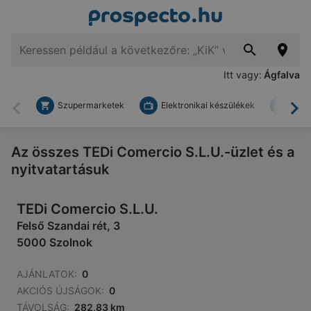
Itt vagy:
Ágfalva
Szupermarketek
Elektronikai készülékek
Bark
Vissza
To
Az összes TEDi Comercio S.L.U.-üzlet és a
nyitvatartásuk
TEDi Comercio S.L.U.
Felső Szandai rét, 3
5000 Szolnok
AJÁNLATOK:
0
AKCIÓS ÚJSÁGOK:
0
TÁVOLSÁG:
282,83 km