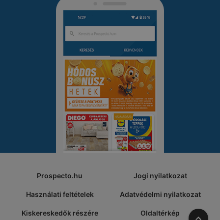
Prospecto.hu
Jogi nyilatkozat
Használati feltételek
Adatvédelmi nyilatkozat
Kiskereskedők részére
Oldaltérkép
A tete