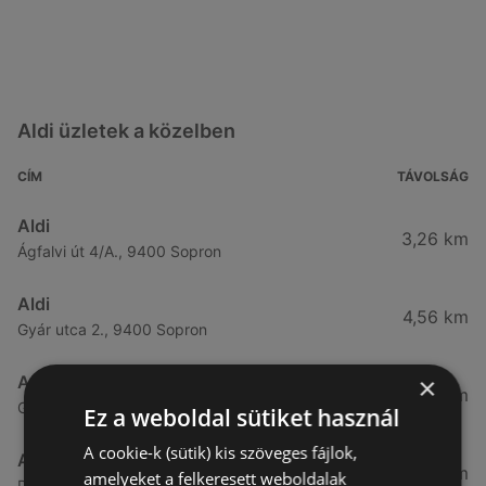
Aldi üzletek a közelben
CÍM
TÁVOLSÁG
Aldi
3,26 km
Ágfalvi út 4/A., 9400 Sopron
Aldi
4,56 km
Gyár utca 2., 9400 Sopron
×
Aldi
7,57 km
Győri út 45., 9400 Sopron
Ez a weboldal sütiket használ
A cookie-k (sütik) kis szöveges fájlok,
Aldi
49,08 km
amelyeket a felkeresett weboldalak
Demeter utca 2., 9700 Szombathely