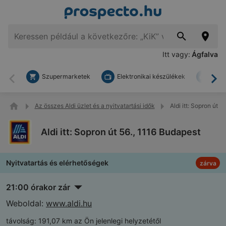
Itt vagy:
Ágfalva
Szupermarketek
Elektronikai készülékek
Bark
Vissza
To
Az összes Aldi üzlet és a nyitvatartási idők
Aldi itt: Sopron út 
Aldi itt: Sopron út 56., 1116 Budapest
Nyitvatartás és elérhetőségek
zárva
21:00 órakor zár
Weboldal:
www.aldi.hu
távolság:
191,07 km az Ön jelenlegi helyzetétől