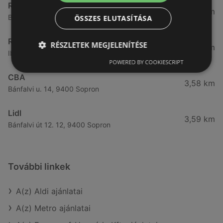
Reál
3,32 km
Besenyő u. 16., 9400 Sopron
ÖSSZES ELUTASÍTÁSA
Reál
RÉSZLETEK MEGJELENÍTÉSE
3,41 km
Ibolya út 15., 9400 Sopron
POWERED BY COOKIESCRIPT
CBA
3,58 km
Bánfalvi u. 14, 9400 Sopron
Lidl
3,59 km
Bánfalvi út 12. 12, 9400 Sopron
További linkek
A(z) Aldi ajánlatai
A(z) Metro ajánlatai