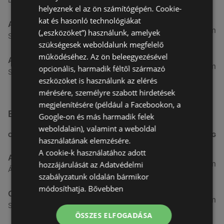
helyeznek el az ön számítógépén. Cookie-
kat és hasonló technológiákat
Aldi
51,54 km
(„eszközöket”) használunk, amelyek
Szent Márton u. 57-61., 9700 Szombathely
szükségesek weboldalunk megfelelő
működéséhez. Az ön beleegyezésével
Aldi
53,49 km
opcionális, harmadik féltől származó
Szent Gellért utca 49., 9700 Szombathely
eszközöket is használunk az elérés
mérésére, személyre szabott hirdetések
megjelenítésére (például a Facebookon, a
Egyéb Szupermarketek üzletek a közelben
Google-on és más harmadik felek
weboldalain), valamint a weboldal
CÍM
TÁVOLSÁG
használatának elemzésére.
A cookie-k használatához adott
Aldi
3,26 km
hozzájárulását az Adatvédelmi
Ágfalvi út 4/a, 9400 Sopron
szabályzatunk oldalán bármikor
módosíthatja.
Bővebben
CBA
3,31 km
Somfalvi u. 14., 9400 Sopron
ÖSSZES ELFOGADÁSA