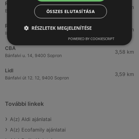
Reál
3,32 km
Besenyő u. 16., 9400 Sopron
ÖSSZES ELUTASÍTÁSA
Reál
RÉSZLETEK MEGJELENÍTÉSE
3,41 km
Ibolya út 15., 9400 Sopron
POWERED BY COOKIESCRIPT
CBA
3,58 km
Bánfalvi u. 14, 9400 Sopron
Lidl
3,59 km
Bánfalvi út 12. 12, 9400 Sopron
További linkek
A(z) Aldi ajánlatai
A(z) Ecofamily ajánlatai