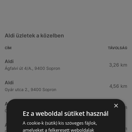
Aldi üzletek a közelben
CÍM
TÁVOLSÁG
Aldi
3,26 km
Ágfalvi út 4/A., 9400 Sopron
Aldi
4,56 km
Gyár utca 2., 9400 Sopron
×
Aldi
7,57 km
Győri út 45., 9400 Sopron
Ez a weboldal sütiket használ
A cookie-k (sütik) kis szöveges fájlok,
Aldi
49,08 km
amelyeket a felkeresett weboldalak
Demeter utca 2., 9700 Szombathely