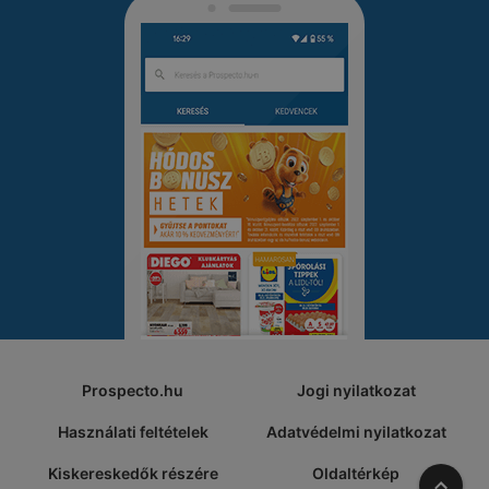
Prospecto.hu
Jogi nyilatkozat
Használati feltételek
Adatvédelmi nyilatkozat
Kiskereskedők részére
Oldaltérkép
A tete