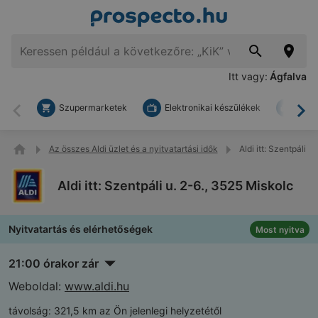
Itt vagy:
Ágfalva
Szupermarketek
Elektronikai készülékek
Bark
Vissza
To
Az összes Aldi üzlet és a nyitvatartási idők
Aldi itt: Szentpáli u
Aldi itt: Szentpáli u. 2-6., 3525 Miskolc
Nyitvatartás és elérhetőségek
Most nyitva
21:00 órakor zár
Weboldal:
www.aldi.hu
távolság:
321,5 km az Ön jelenlegi helyzetétől