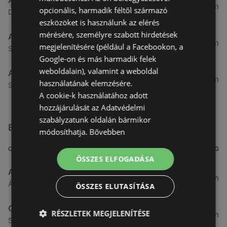
Aldi
49,08 km
opcionális, harmadik féltől származó
Demeter utca 2., 9700 Szombathely
eszközöket is használunk az elérés
mérésére, személyre szabott hirdetések
Aldi
51,54 km
megjelenítésére (például a Facebookon, a
Szent Márton u. 57-61., 9700 Szombathely
Google-on és más harmadik felek
weboldalain), valamint a weboldal
Aldi
53,49 km
használatának elemzésére.
Szent Gellért utca 49., 9700 Szombathely
A cookie-k használatához adott
hozzájárulását az Adatvédelmi
szabályzatunk oldalán bármikor
Egyéb Szupermarketek üzletek a közelben
módosíthatja.
Bővebben
CÍM
TÁVOLSÁG
ÖSSZES ELFOGADÁSA
ALDI
3,26 km
Ágfalvi út 4/a, 9400 Sopron
ÖSSZES ELUTASÍTÁSA
CBA
RÉSZLETEK MEGJELENÍTÉSE
3,31 km
Somfalvi u. 14., 9400 Sopron