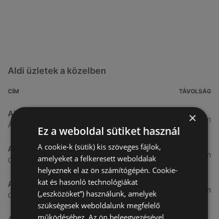
Aldi üzletek a közelben
CÍM
TÁVOLSÁG
Aldi
×
3,26 km
Ágfalvi út 4/A., 9400 Sopron
Ez a weboldal sütiket használ
A cookie-k (sütik) kis szöveges fájlok,
Aldi
4,56 km
amelyeket a felkeresett weboldalak
Gyár utca 2., 9400 Sopron
helyeznek el az ön számítógépén. Cookie-
kat és hasonló technológiákat
Aldi
7,57 km
(„eszközöket”) használunk, amelyek
Győri út 45., 9400 Sopron
szükségesek weboldalunk megfelelő
működéséhez. Az ön beleegyezésével