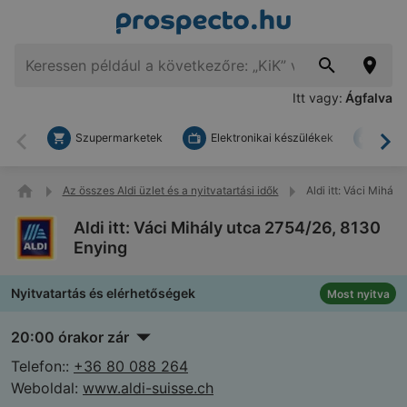
Itt vagy:
Ágfalva
Szupermarketek
Elektronikai készülékek
Bark
Vissza
To
Az összes Aldi üzlet és a nyitvatartási idők
Aldi itt: Váci Mihál
Aldi itt: Váci Mihály utca 2754/26, 8130
Enying
Nyitvatartás és elérhetőségek
Most nyitva
20:00 órakor zár
Telefon::
+36 80 088 264
Weboldal:
www.aldi-suisse.ch