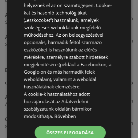
helyeznek el az ön számítógépén. Cookie-
kat és hasonló technológiákat
Aldi
51,54 km
(„eszközöket”) használunk, amelyek
Szent Márton u. 57-61., 9700 Szombathely
szükségesek weboldalunk megfelelő
működéséhez. Az ön beleegyezésével
Aldi
53,49 km
opcionális, harmadik féltől származó
Szent Gellért utca 49., 9700 Szombathely
eszközöket is használunk az elérés
mérésére, személyre szabott hirdetések
megjelenítésére (például a Facebookon, a
Egyéb Szupermarketek üzletek a közelben
Google-on és más harmadik felek
weboldalain), valamint a weboldal
CÍM
TÁVOLSÁG
használatának elemzésére.
A cookie-k használatához adott
ALDI
3,26 km
hozzájárulását az Adatvédelmi
Ágfalvi út 4/a, 9400 Sopron
szabályzatunk oldalán bármikor
módosíthatja.
Bővebben
CBA
3,31 km
Somfalvi u. 14., 9400 Sopron
ÖSSZES ELFOGADÁSA