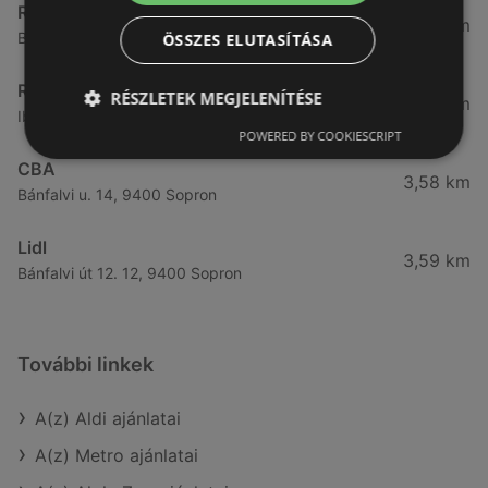
Reál
3,32 km
Besenyő u. 16., 9400 Sopron
ÖSSZES ELUTASÍTÁSA
Reál
RÉSZLETEK MEGJELENÍTÉSE
3,41 km
Ibolya út 15., 9400 Sopron
POWERED BY COOKIESCRIPT
CBA
3,58 km
Bánfalvi u. 14, 9400 Sopron
Lidl
3,59 km
Bánfalvi út 12. 12, 9400 Sopron
További linkek
A(z) Aldi ajánlatai
A(z) Metro ajánlatai