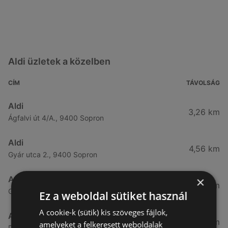
Aldi üzletek a közelben
CÍM
TÁVOLSÁG
Aldi
3,26 km
Ágfalvi út 4/A., 9400 Sopron
Aldi
4,56 km
Gyár utca 2., 9400 Sopron
×
Aldi
7,57 km
Győri út 45., 9400 Sopron
Ez a weboldal sütiket használ
A cookie-k (sütik) kis szöveges fájlok,
Aldi
49,08 km
amelyeket a felkeresett weboldalak
Demeter utca 2., 9700 Szombathely