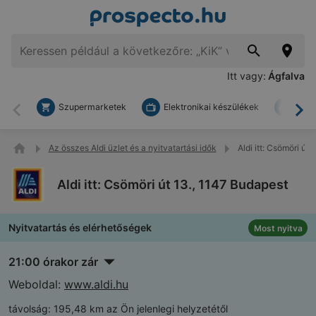
Itt vagy:
Ágfalva
Szupermarketek
Elektronikai készülékek
Bark
Vissza
To
Az összes Aldi üzlet és a nyitvatartási idők
Aldi itt: Csömöri út
Aldi itt: Csömöri út 13., 1147 Budapest
Nyitvatartás és elérhetőségek
Most nyitva
21:00 órakor zár
Weboldal:
www.aldi.hu
távolság:
195,48 km az Ön jelenlegi helyzetétől