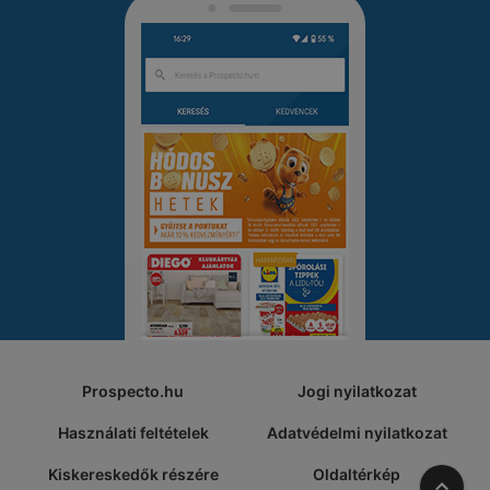
Prospecto.hu
Jogi nyilatkozat
Használati feltételek
Adatvédelmi nyilatkozat
Kiskereskedők részére
Oldaltérkép
A tete