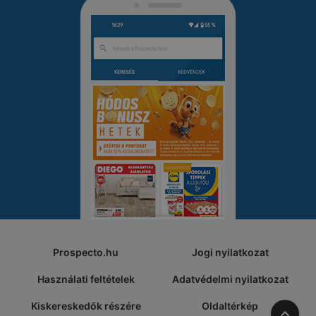
Prospecto.hu
Jogi nyilatkozat
Használati feltételek
Adatvédelmi nyilatkozat
Kiskereskedők részére
Oldaltérkép
A tete