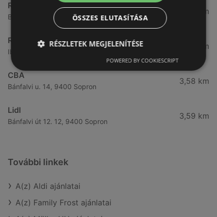
Reál
3,32 km
Besenyő u. 16., 9400 Sopron
ÖSSZES ELUTASÍTÁSA
Reál
RÉSZLETEK MEGJELENÍTÉSE
3,41 km
Ibolya út 15., 9400 Sopron
POWERED BY COOKIESCRIPT
CBA
3,58 km
Bánfalvi u. 14, 9400 Sopron
Lidl
3,59 km
Bánfalvi út 12. 12, 9400 Sopron
További linkek
A(z) Aldi ajánlatai
A(z) Family Frost ajánlatai