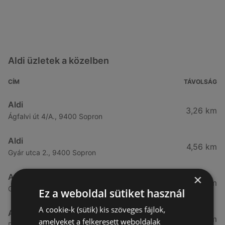
Aldi üzletek a közelben
CÍM
TÁVOLSÁG
Aldi
3,26 km
Ágfalvi út 4/A., 9400 Sopron
Aldi
4,56 km
Gyár utca 2., 9400 Sopron
×
Aldi
7,57 km
Győri út 45., 9400 Sopron
Ez a weboldal sütiket használ
A cookie-k (sütik) kis szöveges fájlok,
Aldi
49,08 km
amelyeket a felkeresett weboldalak
Demeter utca 2., 9700 Szombathely