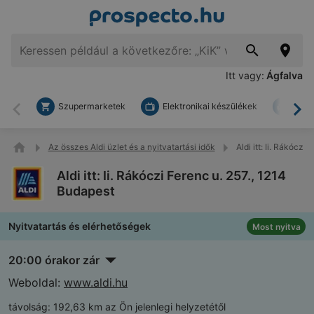
Itt vagy:
Ágfalva
Szupermarketek
Elektronikai készülékek
Bark
Vissza
To
Az összes Aldi üzlet és a nyitvatartási idők
Aldi itt: Ii. Rákóczi
Aldi itt: Ii. Rákóczi Ferenc u. 257., 1214
Budapest
Nyitvatartás és elérhetőségek
Most nyitva
20:00 órakor zár
Weboldal:
www.aldi.hu
távolság:
192,63 km az Ön jelenlegi helyzetétől