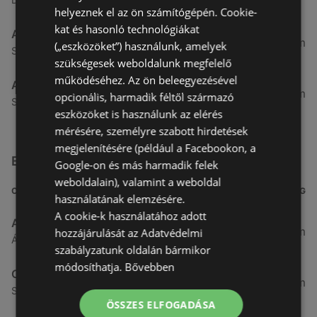
helyeznek el az ön számítógépén. Cookie-
kat és hasonló technológiákat
Aldi
51,54 km
(„eszközöket”) használunk, amelyek
Szent Márton u. 57-61., 9700 Szombathely
szükségesek weboldalunk megfelelő
működéséhez. Az ön beleegyezésével
Aldi
53,49 km
opcionális, harmadik féltől származó
Szent Gellért utca 49., 9700 Szombathely
eszközöket is használunk az elérés
mérésére, személyre szabott hirdetések
megjelenítésére (például a Facebookon, a
Egyéb Szupermarketek üzletek a közelben
Google-on és más harmadik felek
weboldalain), valamint a weboldal
CÍM
TÁVOLSÁG
használatának elemzésére.
A cookie-k használatához adott
ALDI
3,26 km
hozzájárulását az Adatvédelmi
Ágfalvi út 4/a, 9400 Sopron
szabályzatunk oldalán bármikor
módosíthatja.
Bővebben
CBA
3,31 km
Somfalvi u. 14., 9400 Sopron
ÖSSZES ELFOGADÁSA