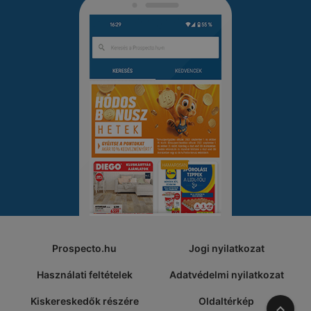
Prospecto.hu
Jogi nyilatkozat
Használati feltételek
Adatvédelmi nyilatkozat
Kiskereskedők részére
Oldaltérkép
A tete