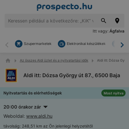
Itt vagy:
Ágfalva
Szupermarketek
Elektronikai készülékek
Bark
Vissza
To
Az összes Aldi üzlet és a nyitvatartási idők
Aldi itt: Dózsa Györ
Aldi itt: Dózsa György út 87., 6500 Baja
Nyitvatartás és elérhetőségek
Most nyitva
20:00 órakor zár
Weboldal:
www.aldi.hu
távolság:
248,51 km az Ön jelenlegi helyzetétől