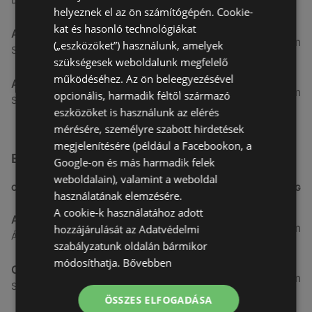
helyeznek el az ön számítógépén. Cookie-
kat és hasonló technológiákat
Aldi
51,54 km
(„eszközöket”) használunk, amelyek
Szent Márton u. 57-61., 9700 Szombathely
szükségesek weboldalunk megfelelő
működéséhez. Az ön beleegyezésével
Aldi
53,49 km
opcionális, harmadik féltől származó
Szent Gellért utca 49., 9700 Szombathely
eszközöket is használunk az elérés
mérésére, személyre szabott hirdetések
megjelenítésére (például a Facebookon, a
Egyéb Szupermarketek üzletek a közelben
Google-on és más harmadik felek
weboldalain), valamint a weboldal
CÍM
TÁVOLSÁG
használatának elemzésére.
A cookie-k használatához adott
ALDI
3,26 km
hozzájárulását az Adatvédelmi
Ágfalvi út 4/a, 9400 Sopron
szabályzatunk oldalán bármikor
módosíthatja.
Bővebben
CBA
3,31 km
Somfalvi u. 14., 9400 Sopron
ÖSSZES ELFOGADÁSA