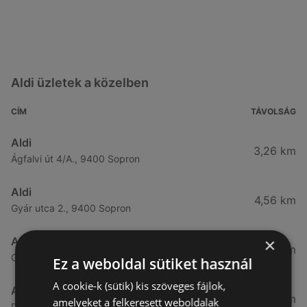
Aldi üzletek a közelben
CÍM
TÁVOLSÁG
Aldi
3,26 km
Ágfalvi út 4/A., 9400 Sopron
Aldi
4,56 km
Gyár utca 2., 9400 Sopron
×
Aldi
7,57 km
Győri út 45., 9400 Sopron
Ez a weboldal sütiket használ
A cookie-k (sütik) kis szöveges fájlok,
Aldi
49,08 km
amelyeket a felkeresett weboldalak
Demeter utca 2., 9700 Szombathely