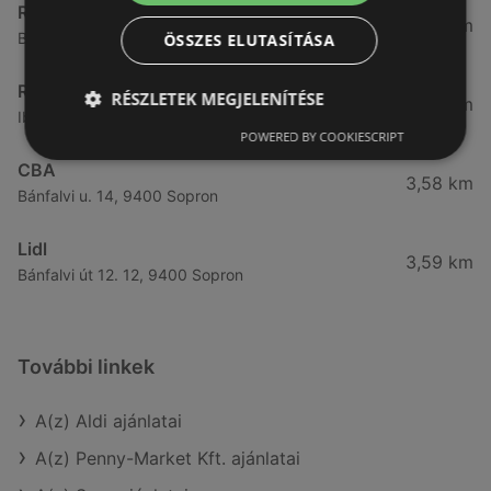
Reál
3,32 km
Besenyő u. 16., 9400 Sopron
ÖSSZES ELUTASÍTÁSA
Reál
RÉSZLETEK MEGJELENÍTÉSE
3,41 km
Ibolya út 15., 9400 Sopron
POWERED BY COOKIESCRIPT
CBA
3,58 km
Bánfalvi u. 14, 9400 Sopron
Lidl
3,59 km
Bánfalvi út 12. 12, 9400 Sopron
További linkek
A(z) Aldi ajánlatai
A(z) Penny-Market Kft. ajánlatai