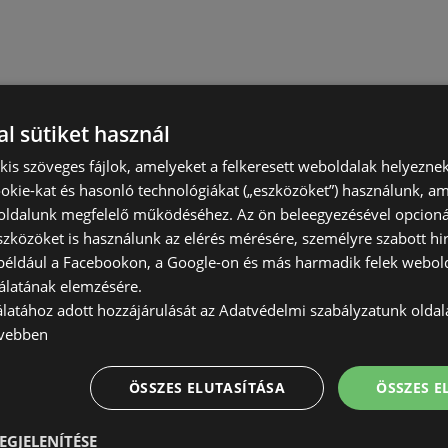
l sütiket használ
) kis szöveges fájlok, amelyeket a felkeresett weboldalak helyeznek
okie-kat és hasonló technológiákat („eszközöket”) használunk, a
ldalunk megfelelő működéséhez. Az ön beleegyezésével opcioná
szközöket is használunk az elérés mérésére, személyre szabott hi
(például a Facebookon, a Google-on és más harmadik felek webold
álatának elemzésére.
álatához adott hozzájárulását az Adatvédelmi szabályzatunk olda
vebben
ÖSSZES ELUTASÍTÁSA
ÖSSZES 
EGJELENÍTÉSE