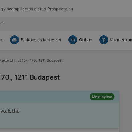
egy szempillantás alatt a
Prospecto.hu
ek
Barkács és kertészet
Otthon
Kozmetikum
Ii. Rákóczi F. út 154-170., 1211 Budapest
4-170., 1211 Budapest
Most nyitva
.aldi.hu