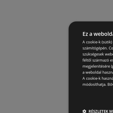
Ez a webolda
A cookie-k (sütik
számítógépén. Co
szükségesek webo
féltől származó e
megjelenítésére 
a weboldal haszn
A cookie-k haszn
módosíthatja.
Bő
RÉSZLETEK M