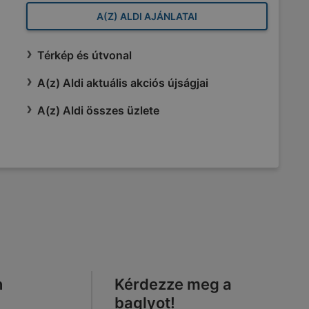
A(Z) ALDI AJÁNLATAI
Térkép és útvonal
A(z) Aldi aktuális akciós újságjai
A(z) Aldi összes üzlete
n
Kérdezze meg a
baglyot!