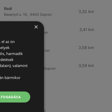
Reál
3,32 km
Besenyő u. 16., 9400 Sopron
×
Reál
3,41 km
Ibolya út 15., 9400 Sopron
 el az ön
CBA
melyek
3,58 km
Bánfalvi u. 14, 9400 Sopron
lis, harmadik
rdetések
Lidl
alain), valamint
3,59 km
Bánfalvi út 12. 12, 9400 Sopron
lán bármikor
További linkek
ELFOGADÁSA
A(z) Aldi ajánlatai
A(z) Metro ajánlatai