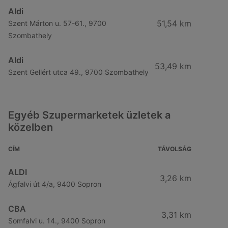
Aldi
51,54 km
Szent Márton u. 57-61., 9700
Szombathely
Aldi
53,49 km
Szent Gellért utca 49., 9700 Szombathely
Egyéb Szupermarketek üzletek a
közelben
CÍM
TÁVOLSÁG
ALDI
3,26 km
Ágfalvi út 4/a, 9400 Sopron
CBA
3,31 km
Somfalvi u. 14., 9400 Sopron