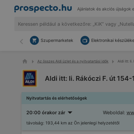
Ajánlatok és akciós újságok 
Szupermarketek
Elektronikai készülék
Vissza
Az összes Aldi üzlet és a nyitvatartási idők
Aldi itt: 
Aldi itt: Ii. Rákóczi F. út 15
Nyitvatartás és elérhetőségek
20:00 órakor zár
Weboldal:
www
távolság:
193,44 km az Ön jelenlegi helyzetétől