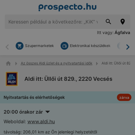
Itt vagy:
Ágfalva
Szupermarketek
Elektronikai készülékek
Bark
Vissza
To
Az összes Aldi üzlet és a nyitvatartási idők
Aldi itt: Üllői út 82
Aldi itt: Üllői út 829., 2220 Vecsés
Nyitvatartás és elérhetőségek
zárva
20:00 órakor zár
Weboldal:
www.aldi.hu
távolság:
206,01 km az Ön jelenlegi helyzetétől