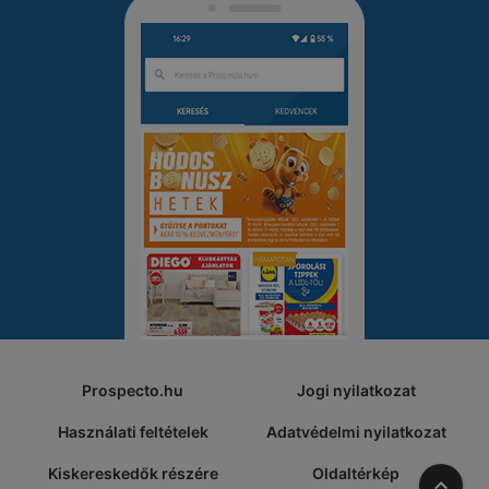
Prospecto.hu
Jogi nyilatkozat
Használati feltételek
Adatvédelmi nyilatkozat
Kiskereskedők részére
Oldaltérkép
A tete