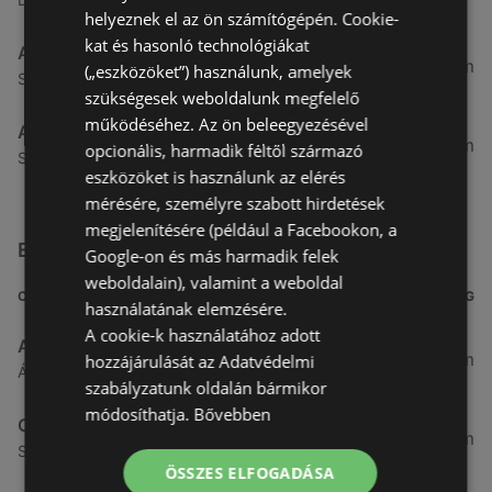
helyeznek el az ön számítógépén. Cookie-
kat és hasonló technológiákat
Aldi
51,54 km
(„eszközöket”) használunk, amelyek
Szent Márton u. 57-61., 9700 Szombathely
szükségesek weboldalunk megfelelő
működéséhez. Az ön beleegyezésével
Aldi
53,49 km
opcionális, harmadik féltől származó
Szent Gellért utca 49., 9700 Szombathely
eszközöket is használunk az elérés
mérésére, személyre szabott hirdetések
megjelenítésére (például a Facebookon, a
Egyéb Szupermarketek üzletek a közelben
Google-on és más harmadik felek
weboldalain), valamint a weboldal
CÍM
TÁVOLSÁG
használatának elemzésére.
A cookie-k használatához adott
ALDI
3,26 km
hozzájárulását az Adatvédelmi
Ágfalvi út 4/a, 9400 Sopron
szabályzatunk oldalán bármikor
módosíthatja.
Bővebben
CBA
3,31 km
Somfalvi u. 14., 9400 Sopron
ÖSSZES ELFOGADÁSA