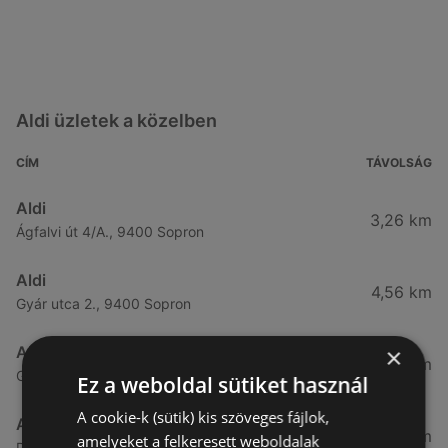
Aldi üzletek a közelben
CÍM
TÁVOLSÁG
Aldi
3,26 km
Ágfalvi út 4/A., 9400 Sopron
Aldi
4,56 km
Gyár utca 2., 9400 Sopron
×
Aldi
7,57 km
Győri út 45., 9400 Sopron
Ez a weboldal sütiket használ
A cookie-k (sütik) kis szöveges fájlok,
Aldi
49,08 km
amelyeket a felkeresett weboldalak
Demeter utca 2., 9700 Szombathely