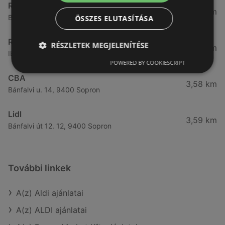
Reál
3,32 km
Besenyő u. 16., 9400 Sopron
ÖSSZES ELUTASÍTÁSA
Reál
RÉSZLETEK MEGJELENÍTÉSE
3,41 km
Ibolya út 15., 9400 Sopron
POWERED BY COOKIESCRIPT
CBA
3,58 km
Bánfalvi u. 14, 9400 Sopron
Lidl
3,59 km
Bánfalvi út 12. 12, 9400 Sopron
További linkek
A(z) Aldi ajánlatai
A(z) ALDI ajánlatai